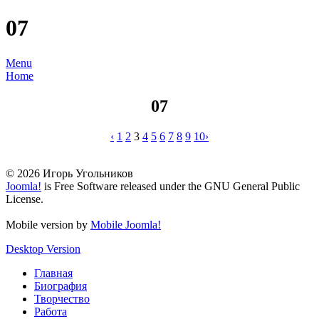
07
Menu
Home
07
‹
1
2
3
4
5
6
7
8
9
10
›
© 2026 Игорь Угольников
Joomla!
is Free Software released under the GNU General Public
License.
Mobile version by
Mobile Joomla!
Desktop Version
Главная
Биография
Творчество
Работа