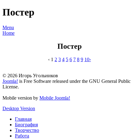
Постер
Menu
Home
Постер
‹
1
2
3
4
5
6
7
8
9
10
›
© 2026 Игорь Угольников
Joomla!
is Free Software released under the GNU General Public
License.
Mobile version by
Mobile Joomla!
Desktop Version
Главная
Биография
Творчество
Работа