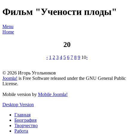
Фильм "Учености плоды"
Menu
Home
20
‹
1
2
3
4
5
6
7
8
9
10
›
© 2026 Игорь Угольников
Joomla!
is Free Software released under the GNU General Public
License.
Mobile version by
Mobile Joomla!
Desktop Version
Главная
Биография
Творчество
Работа