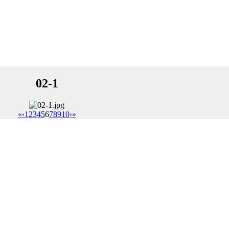
02-1
«
‹
1
2
3
4
5
6
7
8
9
10
›
»