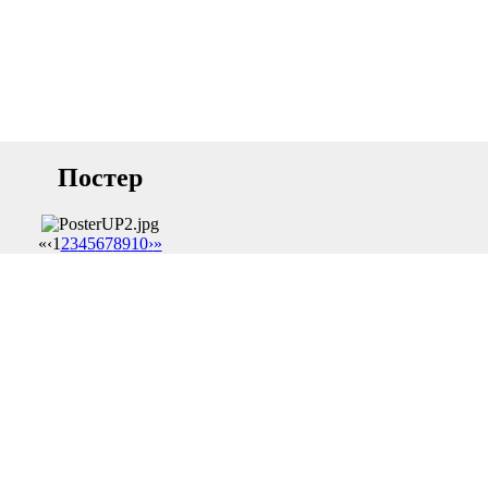
Постер
«
‹
1
2
3
4
5
6
7
8
9
10
›
»