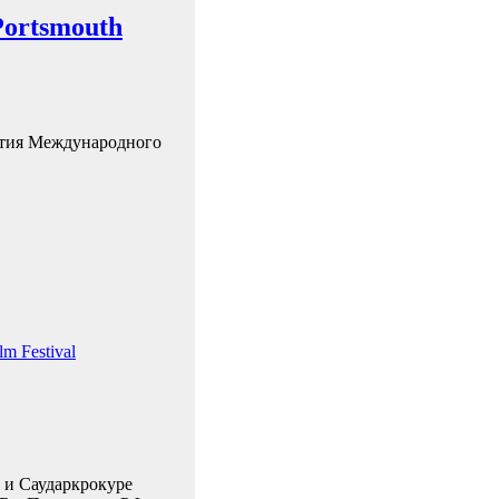
Рortsmouth
ытия Международного
m Festival
е и Саударкрокуре