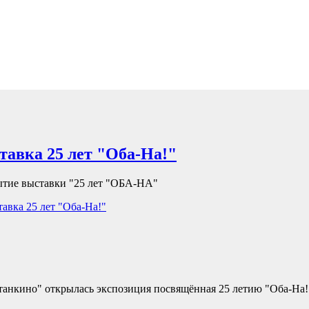
авка 25 лет "Оба-На!"
ытие выставки "25 лет "ОБА-НА"
авка 25 лет "Оба-На!"
станкино" открылась экспозиция посвящённая 25 летию "Оба-На!