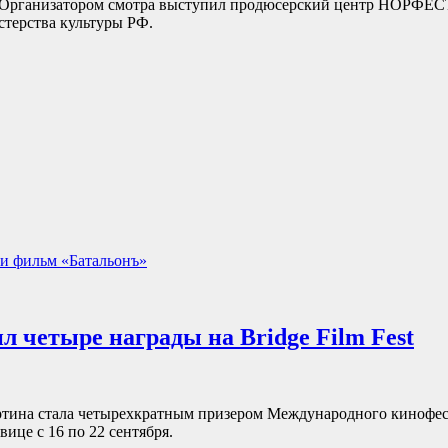
 Организатором смотра выступил продюсерский центр НОРФЕСТ
терства культуры РФ.
ли фильм «Батальонъ»
л четыре награды на Bridge Film Fest
тина стала четырехкратным призером Международного кинофести
ице с 16 по 22 сентября.