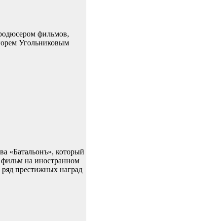
продюсером фильмов,
Игорем Угольниковым
ва «Батальонъ», который
й фильм на иностранном
 ряд престижных наград