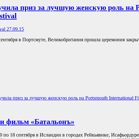
чила приз за лучшую женскую роль на 
stival
ival 27.09.15
сентября в Портсмуте, Великобритания прошла церемония закр
ла приз за лучшую женскую роль на Рortsmouth International Fil
ли фильм «Батальонъ»
0 по 18 сентября в Исландии в городах Рейкьявике, Исафьордур