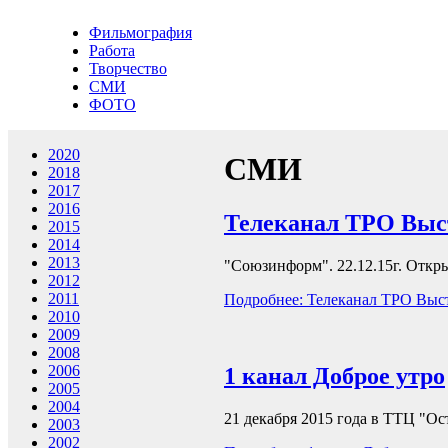
Фильмография
Работа
Творчество
СМИ
ФОТО
2020
СМИ
2018
2017
2016
Телеканал ТРО Выст
2015
2014
2013
"Союзинформ". 22.12.15г. Откр
2012
2011
Подробнее: Телеканал ТРО Выст
2010
2009
2008
2006
1 канал Доброе утро
2005
2004
21 декабря 2015 года в ТТЦ "О
2003
2002