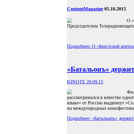
Content
Magazine
05.10.2015
О «
Председателем Телерадиовещат
Подробнее: О «Брестской крепо
«Батальонъ» держит
KINOTE 29.09.15
Фил
рассматривался в качестве одн
языке» от России выдвинут «Со
на международных кинофестив
Подробнее: «Батальонъ» держит