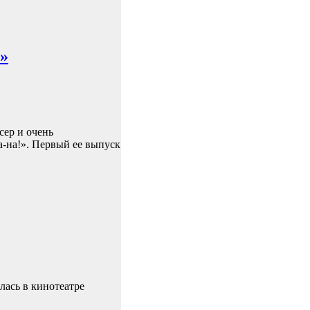
о»
сер и очень
а-на!». Первый ее выпуск
лась в кинотеатре