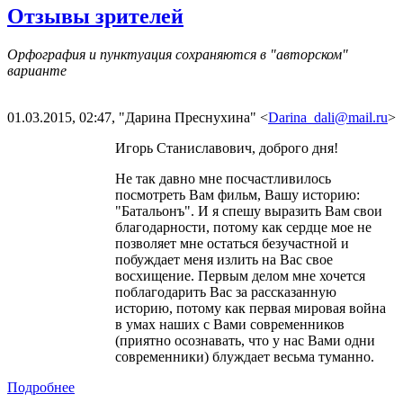
Отзывы зрителей
Орфография и пунктуация сохраняются в "авторском"
варианте
01.03.2015, 02:47, "Дарина Преснухина" <
Darina_dali​
@
​mail.ru
>
Игорь Станиславович, доброго дня!
Не так давно мне посчастливилось
посмотреть Вам фильм, Вашу историю:
"Батальонъ". И я спешу выразить Вам свои
благодарности, потому как сердце мое не
позволяет мне остаться безучастной и
побуждает меня излить на Вас свое
восхищение. Первым делом мне хочется
поблагодарить Вас за рассказанную
историю, потому как первая мировая война
в умах наших с Вами современников
(приятно осознавать, что у нас Вами одни
современники) блуждает весьма туманно.
Подробнее