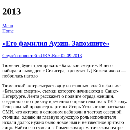
2013
Menu
Home
«Его фамилия Аузин. Запомните»
Служба новостей «URA.Ru» 02.09.2013
Тюменец будет тренировать «Батальон смерти». В него
набирали выходцев с Селигера, а депутат ГД Кожевникова —
побрилась наголо
Тюменский актер сыграет одну из главных ролей в фильме
«Батальон смерти», съемки которого начинаются в Санкт-
Петербурге. Лента расскажет о подвиге отряда женщин,
созданного по приказу временного правительства в 1917 году.
Генеральный продюсер картины Игорь Угольников рассказал
СМИ, что актеров в основном набирали в театрах северной
столицы, однако на главную мужскую роль исполнителя
искали долго: нужно было новое имя и неизвестное зрителю
лицо. Найти его сумели в Тюменском драматическом театре.