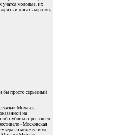
х учатся молодые, их
ворить и писать коротко,
ли бы просто серьезный
ассказы» Михаила
оказанной на
льной публики превзошел
фестивале «Московская
ремьера со множеством
, Михаил Мамаев.