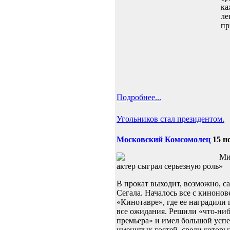
ка
ле
пр
Подробнее...
Угольников стал президентом.
Московский Комсомолец
15 н
Ми
актер сыграл серьезную роль»
В прокат выходит, возможно, с
Сегала. Началось все с киноно
«Кинотавре», где ее наградили
все ожидания. Решили «что-ниб
премьера» и имел большой успе
именитых гостей, среди котор