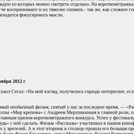
ждую из которых можно смотреть отдельно. На короткометражка
гче воспринимают и их тяжелее снимать - так же, как сложнее го
иходится фокусировать мысли.
оября 2012 г
хаил Сегал: «На мой взгляд, получилось гораздо интереснее, ес
амый необычный фильм, снятый у нас за последнее время, — «Р
веллы «Мир крепежа» с Андреем Мерзликиным в главной роли, п
 главным призом короткометражного конкурса. Успех у фестива
удь» с ней сделать. Фильм «Рассказы» участвовал в нашем кино
х у зрителей. А в этот вторник в столице прошла его большая п
ых были Федор Бондарчук, семья Михалковых, Ксения Раппопорт