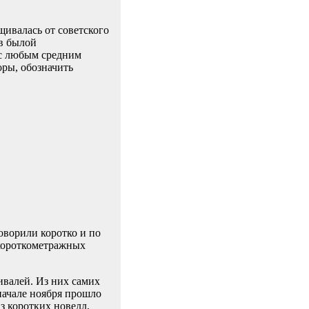
щивалась от советского
ов былой
 с любым средним
оры, обозначить
оворили коротко и по
 короткометражных
ивалей. Из них самих
начале ноября прошло
з коротких новелл,