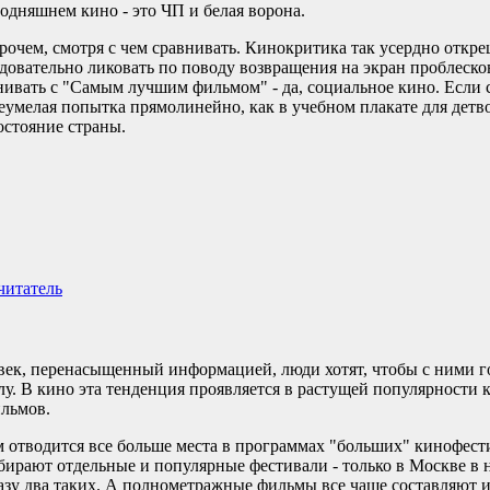
годняшнем кино - это ЧП и белая ворона.
рочем, смотря с чем сравнивать. Кинокритика так усердно откре
ледовательно ликовать по поводу возвращения на экран проблеск
нивать с "Самым лучшим фильмом" - да, социальное кино. Если
неумелая попытка прямолинейно, как в учебном плакате для детв
состояние страны.
читатель
век, перенасыщенный информацией, люди хотят, чтобы с ними г
лу. В кино эта тенденция проявляется в растущей популярности
льмов.
 отводится все больше места в программах "больших" кинофест
бирают отдельные и популярные фестивали - только в Москве в 
азу два таких. А полнометражные фильмы все чаще составляют и