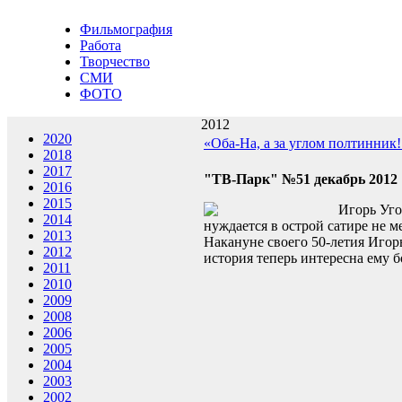
Фильмография
Работа
Творчество
СМИ
ФОТО
2012
2020
«Оба-На, а за углом полтинник!
2018
2017
"ТВ-Парк" №51 декабрь 2012
2016
2015
Игорь Уго
2014
нуждается в острой сатире не ме
2013
Накануне своего 50-летия Игорь
2012
история теперь интересна ему 
2011
2010
2009
2008
2006
2005
2004
2003
2002