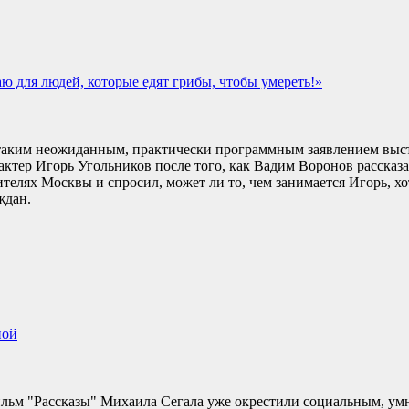
ю для людей, которые едят грибы, чтобы умереть!»
таким неожиданным, практически программным заявлением выст
актер Игорь Угольников после того, как Вадим Воронов рассказ
лях Москвы и спросил, может ли то, чем занимается Игорь, хо
ждан.
ной
льм "Рассказы" Михаила Сегала уже окрестили социальным, ум