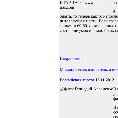
се
Вп
опыта, то теперь как-то непос
интеллектуальности. Если срав
фильмом 60-80-х - всего лишь 
состояние умов и, стало быть, 
Подробнее...
Михаил Сегал: я писатель, а не 
Российская газета
15.11.2012
В 
де
фи
Им
со
ср