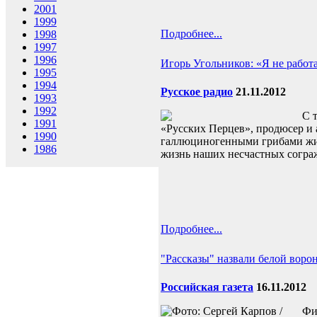
2001
1999
Подробнее...
1998
1997
1996
Игорь Угольников: «Я не работа
1995
1994
Русское радио
21.11.2012
1993
1992
С 
1991
«Русских Перцев», продюсер и 
1990
галлюциногенными грибами жите
1986
жизнь наших несчастных согра
Подробнее...
"Рассказы" назвали белой воро
Российская газета
16.11.2012
Фи