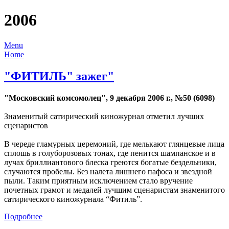
2006
Menu
Home
"ФИТИЛЬ" зажег"
"Московский комсомолец", 9 декабря 2006 г., №50 (6098)
Знаменитый сатирический киножурнал отметил лучших
сценаристов
В череде гламурных церемоний, где мелькают глянцевые лица
сплошь в голуборозовых тонах, где пенится шампанское и в
лучах бриллиантового блеска греются богатые бездельники,
случаются пробелы. Без налета лишнего пафоса и звездной
пыли. Таким приятным исключением стало вручение
почетных грамот и медалей лучшим сценаристам знаменитого
сатирического киножурнала “Фитиль”.
Подробнее