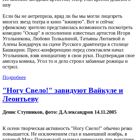
шоу
Если бы не антреприза, вряд ли бы мы могли лицезреть
многих звезд театра и кино "вживую". Вот и сейчас
уфимскому зрителю представилась возможность посмотреть
комедию "Оскар" в исполнении известных артистов Игоря
Угольникова, Любови Толкалиной, Татьяны Лютаевой и
Алены Бондарчук на сцене Русского драмтеатра в столице
Башкирии. Пресс-конференцию перед спектаклем начал
Угольников, взяв инициативу в свои руки. Подтверждая свое
амплуа комика, Угол то и дело строил забавные рожицы и
острил.
Подробнее
"Ногу Свело!" завидуют Вайкуле и
Леонтьеву
Денис Ступников, фото: Д.Александров 14.11.2005
К осени творческая активность "Ногу Свело!" обычно резко
повышается. Не исключением стал и нынешний ноябрь, в
который Макс Покровский задумал переиздать три воистину