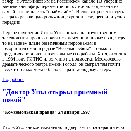
вечер" с Угольниковым на Российском канале ТВ уверенно
завоевывает эфир, переместившись с ночного времени на
самый что ни на есть "прайм-тайм". И еще вопрос, что здесь
сыграло решающую роль - популярность ведущего или успех
передачи.
Первое появление Игоря Угольникова на отечественном
телевидении прошло почти незамеченным: промелькнул где-
то на заднем плане безымянным персонажем в
юмористической передаче "Веселые ребята". Только в
преданиях остались и театральные его работы. Хотя, окончив
в 1984 году ГИТИС и, вступив на подмостки Московского
драматического театра имени Гоголя, он сыграл там почти
все, что только можно было сыграть молодому актеру.
Подробнее
"Доктор Угол открыл приемный
покой"
"Комсомольская правда" 24 января 1997
Игорь Угольников ежедневно подвергает психотерапии всю