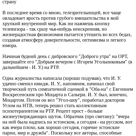
страну
В последнее время со мною, телезрительницей, все чаще
овладевает ярость против грубого вмешательства в мой
хрупкий внутренний мир. Как ни нажмешь кнопку
телевизора - так сразу чья-нибудь неискренняя, но
жизнерадостная физиономия пытается утешить во всех бедах,
создавая атмосферу доверительности, оптимизма и легкого
юмора.
Начиная будний день с дибровского "Доброго утра" на ОРТ,
завершайте его "Добрым вечером с Игорем Угольниковым" (в
дальнейшем - И. У.) на РТР.
Одна журналистка написала (хорошо подумав), что И. У.
удачно сменил имидж. И. У., напомним, начинал свой
творческий путь симпатичной сценкой в "Оба-на" с Евгением
Воскресенским про Моцарта и Сальери. И. У. был, конечно,
Моцартом. Потом он вел "Угол-шоу", поработал доктором
Углом на НТВ, теперь решил стать коллективным
психотерапевтом на РТР. Рецепт прост - больше
жизнеутверждающих шуток. Образчик (про сметану): "вчера
на ней была надпись на эстонском, а сегодня - на русском, вот
как вчера плохо, как хорошо сегодня, горячие эстонские
парни, мир и дружба". Поскольку все авторы, способные