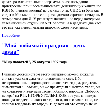
делать развлекательные программы, оказались давно
пристроены, пришлось выписывать действующих капитанов
КВН (с членами команд) из разных точек СНГ. Эта бригада
сидит в Москве и в поте лица ежедневно строчит сценарии. В
четыре часа дня И. У. реализует написанное перед камерами
телевизионной студии РИА "Новости", а в двадцать два часа
это все уже перед глазами широких слоев населения.
Подробнее
"Мой любимый праздник - день
дауна"
"Мир новостей", 25 августа 1997 года
Главным достоинством этого интервью можно, пожалуй,
считать уже сам факт его появления на свет. Ибо
некоронованный король российского телеэфира, родитель
знаменитой "Оба-на!", он же премудрый " Доктор Угол", он
же создатель и ведущий столь любимого народом "Доброго
вечера" на РТР, ИГОРЬ УГОЛЬНИКОВ вот уже минимум
полгода не дает никаких интервью и, по его заявлению, не
собирается давать их впредь. И делает он это отнюдь не из