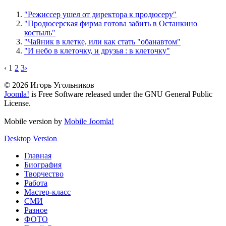
"Режиссер ушел от директора к продюсеру"
"Продюсерская фирма готова забить в Останкино
костыль"
"Чайник в клетке, или как стать "обанавтом"
"И небо в клеточку, и друзья : в клеточку"
‹
1
2
3
›
© 2026 Игорь Угольников
Joomla!
is Free Software released under the GNU General Public
License.
Mobile version by
Mobile Joomla!
Desktop Version
Главная
Биография
Творчество
Работа
Мастер-класс
СМИ
Разное
ФОТО