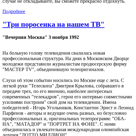
случае не откладывайте, вы сможете прекрасно отдохнуть.
Подробнее
"Три поросенка на нашем ТВ"
"Вечерняя Москва" 3 ноября 1992
На больную голову телевидения свалилась новая
профессиональная структура. На днях в Московском Дворце
молодежи представили журналистам продюсерскую фирму
"МАСТЕР TV", объединившую телеоригиналов.
Слухи об этом событии носились по Москве еще с лета. С
легкой руки "Телескопа" Дмитрия Крылова, собравшего в
передаче трех, по его мнению, наиболее интересных
современных "телекадров", герои его интервью совместными
усилиями построим" свой дом на телевидении. Имена
победителей - Игорь Угольников, Константин Эрнст и Леонид
Парфенов - авторы и ведущие очень разных, но безусловно
профессиональных и, оригинальных телепрограмм: "ОБА-
НА", "МАТАДОР" и "ПОРТРЕТ НА ФОНЕ". С ними
объединилась и увлекательная международная олимпийская
лотерея "ЛОТТО МИЛЛИОН".