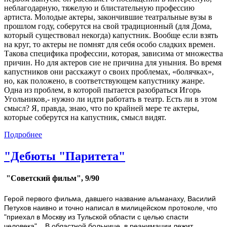
неблагодарную, тяжелую и блистательную профессию
артиста. Молодые актеры, закончившие театральные вузы в
прошлом году, соберутся на свой традиционный (для Дома,
который существовал некогда) капустник. Вообще если взять
на круг, то актеры не помнят для себя особо сладких времен.
Такова специфика профессии, которая, зависима oт множества
причин. Но для актеров сие не причина для уныния. Во время
капустников они расскажут о своих проблемах, «болячках»,
но, как положено, в соответствующем капустнику жанре.
Одна из проблем, в которой пытается разобраться Игорь
Угольников,- нужно ли идти работать в театр. Есть ли в этом
смысл? Я, правда, знаю, что по крайней мере те актеры,
которые соберутся на капустник, смысл видят.
Подробнее
"Дебюты "Паритета"
"Советский фильм", 9/90
Герой первого фильма, давшего название альманаху, Василий
Петухов наивно и точно написал в милицейском протоколе, что
"приехал в Москву из Тульской области с целью спасти
человека" ...В областной больнице, в реанимации лежит