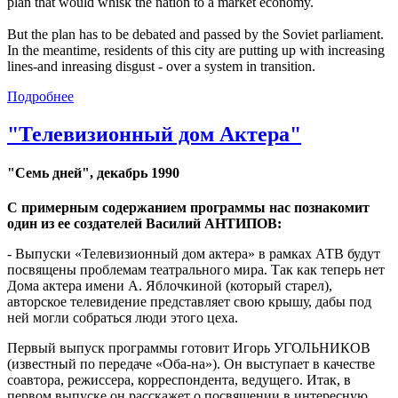
plan that would whisk the nation to a market economy.
But the plan has to be debated and passed by the Soviet parliament.
In the meantime, residents of this city are putting up with increasing
lines-and inreasing disgust - over a system in transition.
Подробнее
"Телевизионный дом Актера"
"Семь дней", декабрь 1990
С примерным содержанием программы нас познакомит
один из ее создателей Василий АНТИПОВ:
- Выпуски «Телевизионный дом актера» в рамках АТВ будут
посвящены проблемам театрального мира. Так как теперь нет
Дома актера имени А. Яблочкиной (который старел),
авторское телевидение представляет свою крышу, дабы под
ней могли собраться люди этого цеха.
Первый выпуск программы готовит Игорь УГОЛЬНИКОВ
(известный по передаче «Оба-на»). Он выступает в качестве
соавтора, режиссера, корреспондента, ведущего. Итак, в
первом выпуске он расскажет о посвящении в интересную,