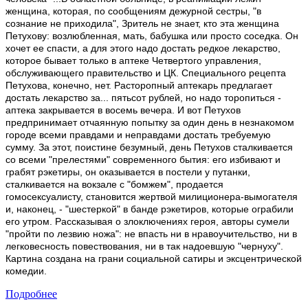
женщина, которая, по сообщениям дежурной сестры, "в
сознание не приходила", Зритель не знает, кто эта женщина
Петухову: возлюбленная, мать, бабушка или просто соседка. Он
хочет ее спасти, а для этого надо достать редкое лекарство,
которое бывает только в аптеке Четвертого управления,
обслуживающего правительство и ЦК. Специального рецепта
Петухова, конечно, нет. Расторопный аптекарь предлагает
достать лекарство за... пятьсот рублей, но надо торопиться -
аптека закрывается в восемь вечера. И вот Петухов
предпринимает отчаянную попытку за один день в незнакомом
городе всеми правдами и неправдами достать требуемую
сумму. За этот, поистине безумный, день Петухов сталкивается
со всеми "прелестями" современного бытия: его избивают и
грабят рэкетиры, он оказывается в постели у путанки,
сталкивается на вокзале с "бомжем", продается
гомосексуалисту, становится жертвой милиционера-вымогателя
и, наконец, - "шестеркой" в банде рэкетиров, которые ограбили
его утром. Рассказывая о злоключениях героя, авторы сумели
"пройти по лезвию ножа": не впасть ни в нравоучительство, ни в
легковесность повествования, ни в так надоевшую "чернуху".
Картина создана на грани социальной сатиры и эксцентрической
комедии.
Подробнее