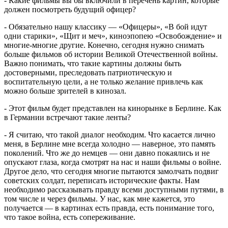
- Какие фильмы вы бы включили в перечень картин, которые
должен посмотреть будущий офицер?
- Обязательно нашу классику — «Офицеры», «В бой идут
одни старики», «Щит и меч», киноэпопею «Освобождение» и
многие-многие другие. Конечно, сегодня нужно снимать
больше фильмов об истории Великой Отечественной войны.
Важно понимать, что такие картины должны быть
достоверными, преследовать патриотическую и
воспитательную цели, а не только желание привлечь как
можно больше зрителей в кинозал.
- Этот фильм будет представлен на кинорынке в Берлине. Как
в Германии встречают такие ленты?
- Я считаю, что такой диалог необходим. Что касается лично
меня, в Берлине мне всегда холодно — наверное, это память
поколений. Что же до немцев — они давно покаялись и не
опускают глаза, когда смотрят на нас и наши фильмы о войне.
Другое дело, что сегодня многие пытаются замолчать подвиг
советских солдат, переписать исторические факты. Нам
необходимо рассказывать правду всеми доступными путями, в
том числе и через фильмы. У нас, как мне кажется, это
получается — в картинах есть правда, есть понимание того,
что такое война, есть сопереживание.