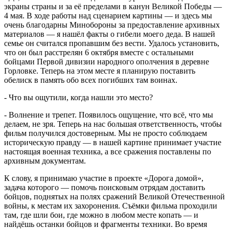
экраны страны и за её пределами в канун Великой Победы —
4 мая. В ходе работы над сценарием картины — и здесь мы
очень благодарны Минобороны за предоставление архивных
материалов — я нашёл факты о гибели моего деда. В нашей
семье он считался пропавшим без вести. Удалось установить,
что он был расстрелян 6 октября вместе с остальными
бойцами Первой дивизии народного ополчения в деревне
Горловке. Теперь на этом месте я планирую поставить
обелиск в память обо всех погибших там воинах.
- Что вы ощутили, когда нашли это место?
- Волнение и трепет. Появилось ощущение, что всё, что мы
делаем, не зря. Теперь на нас большая ответственность, чтобы
фильм получился достоверным. Мы не просто соблюдаем
историческую правду — в нашей картине принимает участие
настоящая военная техника, а все сражения поставлены по
архивным документам.
К слову, я принимаю участие в проекте «Дорога домой»,
задача которого — помочь поисковым отрядам доставить
бойцов, поднятых на полях сражений Великой Отечественной
войны, к местам их захоронения. Съёмки фильма проходили
там, где шли бои, где можно в любом месте копать — и
найдёшь останки бойцов и фрагменты техники. Во время