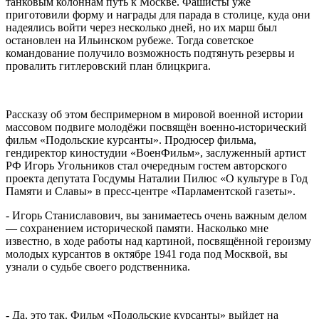
танковым колоннам путь к Москве. Фашисты уже
приготовили форму и награды для парада в столице, куда они
надеялись войти через несколько дней, но их марш был
остановлен на Ильинском рубеже. Тогда советское
командование получило возможность подтянуть резервы и
провалить гитлеровский план блицкрига.
Рассказу об этом беспримерном в мировой военной истории
массовом подвиге молодёжи посвящён военно-исторический
фильм «Подольские курсанты». Продюсер фильма,
гендиректор киностудии «ВоенФильм», заслуженный артист
РФ Игорь Угольников стал очередным гостем авторского
проекта депутата Госдумы Наталии Пилюс «О культуре в Год
Памяти и Славы» в пресс-центре «Парламентской газеты».
- Игорь Станиславович, вы занимаетесь очень важным делом
— сохранением исторической памяти. Насколько мне
известно, в ходе работы над картиной, посвящённой героизму
молодых курсантов в октябре 1941 года под Москвой, вы
узнали о судьбе своего родственника.
- Да, это так. Фильм «Подольские курсанты» выйдет на