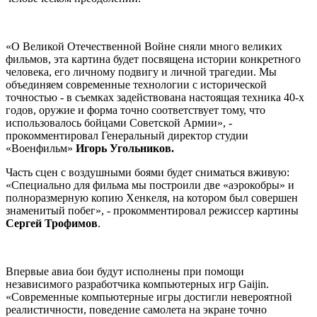
«О Великой Отечественной Войне сняли много великих
фильмов, эта картина будет посвящена истории конкретного
человека, его личному подвигу и личной трагедии. Мы
объединяем современные технологии с исторической
точностью - в съемках задействована настоящая техника 40-х
годов, оружие и форма точно соответствует тому, что
использовалось бойцами Советской Армии», -
прокомментировал Генеральный директор студии
«Военфильм»
Игорь Угольников.
Часть сцен с воздушными боями будет сниматься вживую:
«Специально для фильма мы построили две «аэрокобры» и
полноразмерную копию Хенкеля, на котором был совершен
знаменитый побег», - прокомментировал режиссер картины
Сергей Трофимов
.
Впервые авиа бои будут исполнены при помощи
независимого разработчика компьютерных игр Gaijin.
«Современные компьютерные игры достигли невероятной
реалистичности, поведение самолета на экране точно