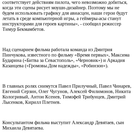
соответствует действиям пилота, чего невозможно добиться,
когда эти сцены рисует моушн-дизайнер. Поэтому мы не
будем использовать графику для авиасцен, наши герои будут
летать в среде компьютерной игры, а геймеры-асы станут
инструкторами для героев картины», - сообщил режиссер
Тимур Бекмамбетов.
Над сценарием фильма работала команда из Дмитрия
Пинчукова, известного по фильму «Время первых», Максима
Бударина («Битва за Севастополь», «Черновик») и Аркадия
Казанцева («Громовы.Дом надежды», «Робинзон»).
В главных ролях снимутся Павел Прилучный, Павел Чинарев,
Евгений Серзин, Олег Чугунов, Алексей Филимонов, Никита
Кологривый, Антон Ксенев, Тимофей Трибунцев, Дмитрий
Лысенков, Кирилл Плетнев.
Консультантом фильма выступит Александр Девятаев, сын
Михаила Девятаева.