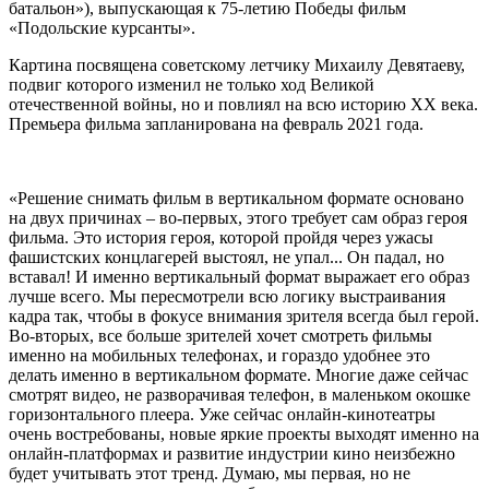
батальон»), выпускающая к 75-летию Победы фильм
«Подольские курсанты».
Картина посвящена советскому летчику Михаилу Девятаеву,
подвиг которого изменил не только ход Великой
отечественной войны, но и повлиял на всю историю ХХ века.
Премьера фильма запланирована на февраль 2021 года.
«Решение снимать фильм в вертикальном формате основано
на двух причинах – во-первых, этого требует сам образ героя
фильма. Это история героя, которой пройдя через ужасы
фашистских концлагерей выстоял, не упал... Он падал, но
вставал! И именно вертикальный формат выражает его образ
лучше всего. Мы пересмотрели всю логику выстраивания
кадра так, чтобы в фокусе внимания зрителя всегда был герой.
Во-вторых, все больше зрителей хочет смотреть фильмы
именно на мобильных телефонах, и гораздо удобнее это
делать именно в вертикальном формате. Многие даже сейчас
смотрят видео, не разворачивая телефон, в маленьком окошке
горизонтального плеера. Уже сейчас онлайн-кинотеатры
очень востребованы, новые яркие проекты выходят именно на
онлайн-платформах и развитие индустрии кино неизбежно
будет учитывать этот тренд. Думаю, мы первая, но не