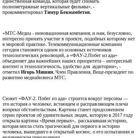
единственная команда, которая будет снимать
полнометражные вертикальные фильмы», -
прокомментировал
Тимур Бекмамбетов
.
«МТС-Медиа - инновационная компания, и нам, безусловно,
интересно принять участие в проекте, подобных которому нет
в мировой практике. Телекоммуникационные компании
сегодня становятся одним из основных источников
технологических революций, а «ФАУ-2.Побег из ада»
объединяет два важнейших наших приоритета – интересный
контент и технологичность, удобство для аудитории», -
отметил
Игорь Мишин
, Член Правления, Вице-президент по
развитию медиабизнеса МТС.
Сюжет «ФАУ-2. Побег из ада» строится вокруг персоны —
это история о человеке, встающем и расправляющем плечи
вопреки обстоятельствам. Картина станет продолжением
серии проектов об удивительных людях, которую в 2017 году
открыла картина «Время первых», рассказавшая историю,
которая могла стать трагической для первого в истории
человека, вышедшего в открытый космос, о его испытаниях и
человеческом преодолении.