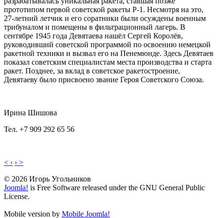
разрабатывалась уникальная ракета, ставшая позже
прототипом первой советской ракеты Р-1. Несмотря на это,
27-летний летчик и его соратники были осуждены военным
трибуналом и помещены в фильтрационный лагерь. В
сентябре 1945 года Девятаева нашёл Сергей Королёв,
руководивший советской программой по освоению немецкой
ракетной техники и вызвал его на Пенемюнде. Здесь Девятаев
показал советским специалистам места производства и старта
ракет. Позднее, за вклад в советское ракетостроение,
Девятаеву было присвоено звание Героя Советского Союза.
Ирина Шишова
Тел. +7 909 292 65 56
< ‹
› >
© 2026 Игорь Угольников
Joomla!
is Free Software released under the GNU General Public
License.
Mobile version by
Mobile Joomla!