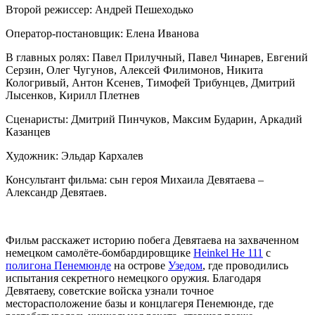
Второй режиссер: Андрей Пешеходько
Оператор-постановщик: Елена Иванова
В главных ролях: Павел Прилучный, Павел Чинарев, Евгений
Серзин, Олег Чугунов, Алексей Филимонов, Никита
Кологривый, Антон Ксенев, Тимофей Трибунцев, Дмитрий
Лысенков, Кирилл Плетнев
Сценаристы: Дмитрий Пинчуков, Максим Бударин, Аркадий
Казанцев
Художник: Эльдар Кархалев
Консультант фильма: сын героя Михаила Девятаева –
Александр Девятаев.
Фильм расскажет историю побега Девятаева на захваченном
немецком самолёте-бомбардировщике
Heinkel He 111
с
полигона Пенемюнде
на острове
Узедом
, где проводились
испытания секретного немецкого оружия. Благодаря
Девятаеву, советские войска узнали точное
месторасположение базы и концлагеря Пенемюнде, где