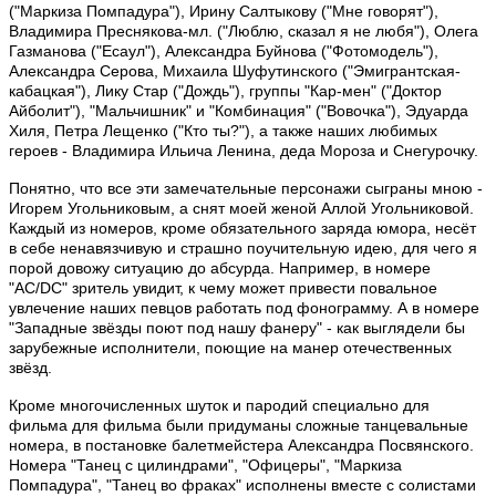
("Маркиза Помпадура"), Ирину Салтыкову ("Мне говорят"),
Владимира Преснякова-мл. ("Люблю, сказал я не любя"), Олега
Газманова ("Есаул"), Александра Буйнова ("Фотомодель"),
Александра Серова, Михаила Шуфутинского ("Эмигрантская-
кабацкая"), Лику Стар ("Дождь"), группы "Кар-мен" ("Доктор
Айболит"), "Мальчишник" и "Комбинация" ("Вовочка"), Эдуарда
Хиля, Петра Лещенко ("Кто ты?"), а также наших любимых
героев - Владимира Ильича Ленина, деда Мороза и Снегурочку.
Понятно, что все эти замечательные персонажи сыграны мною -
Игорем Угольниковым, а снят моей женой Аллой Угольниковой.
Каждый из номеров, кроме обязательного заряда юмора, несёт
в себе ненавязчивую и страшно поучительную идею, для чего я
порой довожу ситуацию до абсурда. Например, в номере
"AC/DC" зритель увидит, к чему может привести повальное
увлечение наших певцов работать под фонограмму. А в номере
"Западные звёзды поют под нашу фанеру" - как выглядели бы
зарубежные исполнители, поющие на манер отечественных
звёзд.
Кроме многочисленных шуток и пародий специально для
фильма для фильма были придуманы сложные танцевальные
номера, в постановке балетмейстера Александра Посвянского.
Номера "Танец с цилиндрами", "Офицеры", "Маркиза
Помпадура", "Танец во фраках" исполнены вместе с солистами