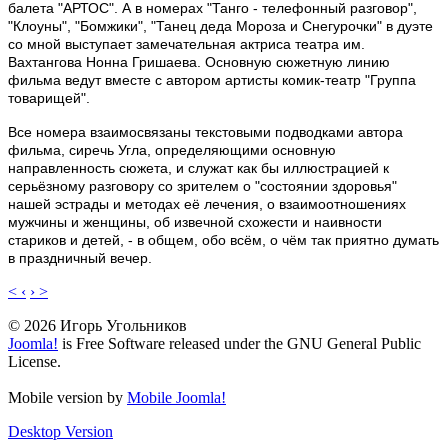
балета "АРТОС". А в номерах "Танго - телефонный разговор",
"Клоуны", "Бомжики", "Танец деда Мороза и Снегурочки" в дуэте
со мной выступает замечательная актриса театра им.
Вахтангова Нонна Гришаева. Основную сюжетную линию
фильма ведут вместе с автором артисты комик-театр "Группа
товарищей".
Все номера взаимосвязаны текстовыми подводками автора
фильма, сиречь Угла, определяющими основную
направленность сюжета, и служат как бы иллюстрацией к
серьёзному разговору со зрителем о "состоянии здоровья"
нашей эстрады и методах её лечения, о взаимоотношениях
мужчины и женщины, об извечной схожести и наивности
стариков и детей, - в общем, обо всём, о чём так приятно думать
в праздничный вечер.
< ‹
› >
© 2026 Игорь Угольников
Joomla!
is Free Software released under the GNU General Public
License.
Mobile version by
Mobile Joomla!
Desktop Version