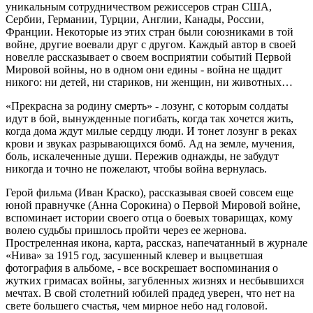
уникальным сотрудничеством режиссеров стран США,
Сербии, Германии, Турции, Англии, Канады, России,
Франции. Некоторые из этих стран были союзниками в той
войне, другие воевали друг с другом. Каждый автор в своей
новелле рассказывает о своем восприятии событий Первой
Мировой войны, но в одном они едины - война не щадит
никого: ни детей, ни стариков, ни женщин, ни животных…
«Прекрасна за родину смерть» - лозунг, с которым солдаты
идут в бой, вынужденные погибать, когда так хочется жить,
когда дома ждут милые сердцу люди. И тонет лозунг в реках
крови и звуках разрывающихся бомб. Ад на земле, мучения,
боль, искалеченные души. Пережив однажды, не забудут
никогда и точно не пожелают, чтобы война вернулась.
Герой фильма (Иван Краско), рассказывая своей совсем еще
юной правнучке (Анна Сорокина) о Первой Мировой войне,
вспоминает истории своего отца о боевых товарищах, кому
волею судьбы пришлось пройти через ее жернова.
Простреленная икона, карта, рассказ, напечатанный в журнале
«Нива» за 1915 год, засушенный клевер и выцветшая
фотография в альбоме, - все воскрешает воспоминания о
жутких гримасах войны, загубленных жизнях и несбывшихся
мечтах. В свой столетний юбилей прадед уверен, что нет на
свете большего счастья, чем мирное небо над головой.