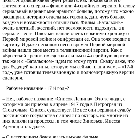
июля. А дальше канал будет решать, как показывать его
зрителю: что сперва – фильм или 4-серийную версию. К слову,
сериальный вариант мне нравится больше, потому что можно
расширить историю отдельных героинь, дать чуть больше
воздуха и возможности отдышаться. Фильм «Батальонъ»
очень плотный, жесткий, нет возможности вздохнуть, а в
сериале – есть. Плюс мы нашли очень серьезную хронику о
Первой мировой войне и оцифровали ее. Она тоже входит в
картину. И даже несколько песен времен Первой мировой
войны нашли свое место в телевизионной версии. Как с
«Брестской крепости» сделали фильм и 4-серийную версию,
так же и с «Батальоном» идем по этому пути. Скажу даже, что
для будущей картины, которую мы сейчас планируем, – «17-й
год», уже готовим телевизионную и полнометражную версии
сценария.
– Рабочее название «17-й год»?
– Нет, рабочее название «Список Ленина». Это те люди, с
которыми он приехал в апреле 1917 года в Петроград из
Стокгольма. Список существует. Не все они вершили судьбу
российского государства с апреля по октябрь, но многие из
них влияли на процессы, в том числе Зиновьев, Инесса
Арманд и так далее.
– С нетерпением будем ждать выхода фильма.