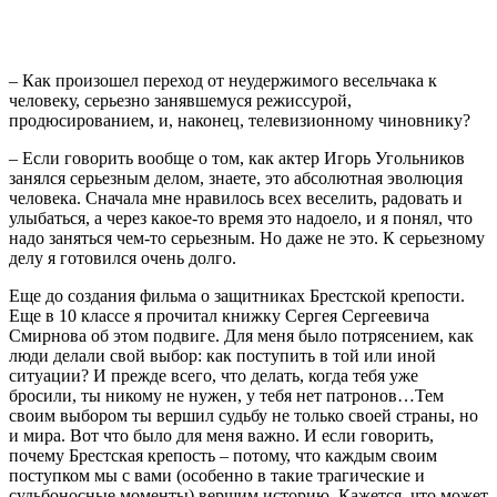
– Как произошел переход от неудержимого весельчака к
человеку, серьезно занявшемуся режиссурой,
продюсированием, и, наконец, телевизионному чиновнику?
– Если говорить вообще о том, как актер Игорь Угольников
занялся серьезным делом, знаете, это абсолютная эволюция
человека. Сначала мне нравилось всех веселить, радовать и
улыбаться, а через какое-то время это надоело, и я понял, что
надо заняться чем-то серьезным. Но даже не это. К серьезному
делу я готовился очень долго.
Еще до создания фильма о защитниках Брестской крепости.
Еще в 10 классе я прочитал книжку Сергея Сергеевича
Смирнова об этом подвиге. Для меня было потрясением, как
люди делали свой выбор: как поступить в той или иной
ситуации? И прежде всего, что делать, когда тебя уже
бросили, ты никому не нужен, у тебя нет патронов…Тем
своим выбором ты вершил судьбу не только своей страны, но
и мира. Вот что было для меня важно. И если говорить,
почему Брестская крепость – потому, что каждым своим
поступком мы с вами (особенно в такие трагические и
судьбоносные моменты) вершим историю. Кажется, что может