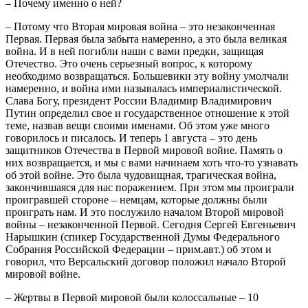
– Почему именно о ней?
– Потому что Вторая мировая война – это незаконченная
Первая. Первая была забыта намеренно, а это была великая
война. И в ней погибли наши с вами предки, защищая
Отечество. Это очень серьезный вопрос, к которому
необходимо возвращаться. Большевики эту войну умолчали
намеренно, и война ими называлась империалистической.
Слава Богу, президент России Владимир Владимирович
Путин определил свое и государственное отношение к этой
теме, назвав вещи своими именами. Об этом уже много
говорилось и писалось. И теперь 1 августа – это день
защитников Отечества в Первой мировой войне. Память о
них возвращается, и мы с вами начинаем хоть что-то узнавать
об этой войне. Это была чудовищная, трагическая война,
закончившаяся для нас поражением. При этом мы проиграли
проигравшей стороне – немцам, которые должны были
проиграть нам. И это послужило началом Второй мировой
войны – незаконченной Первой. Сегодня Сергей Евгеньевич
Нарышкин (спикер Государственной Думы Федерального
Собрания Российской Федерации – прим.авт.) об этом и
говорил, что Версальский договор положил начало Второй
мировой войне.
– Жертвы в Первой мировой были колоссальные – 10