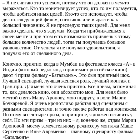
– Я не считаю это успехом, потому что он должен в чем-то
выражаться. Кто-то монетизирует успех, кто-то им пользуется,
чтобы добиться иных целей. Кто-то его использует, чтобы
делать следующий фильм, спектакль или вырасти как
большой чиновник. Я не преследую таких целей. Для меня
важно сделать, что я задумал. Когда ты приближаешься к
своей мечте и при этом есть возможность привлечь к этому
большое количество людей, тогда ты получаешь большое
удовольствие. От успеха я не получаю удовольствия, я
получаю его от сделанного дела.
Конечно, приятно, когда в Мумбаи на фестивале класса «А» в
Индии (который редко когда принимает российское кино)
дают 4 приза фильму «Батальонъ». Это был приятный шок.
Лучший сценарий, лучшая женская роль, лучший монтаж и
Гран-при. Для меня это очень приятно. Все призы, вспоминая
то, как делалось кино, они абсолютно мои. Для меня было
мечтой снять Машу Аронову, мою подругу, в роли Марии
Бочкаревой. Я очень кропотливо работал над сценарием с
разными сценаристами, и точно так же работал над монтажом.
Поэтому все четыре приза, в принципе, я должен оставить у
себя. Но эти призы – три из них – я, конечно же, отдам Марии
Ароновой, моему замечательному режиссеру монтажа Маше
Сергеенко и Илье Авраменко – главному сценаристу фильма
«Батальонъ».