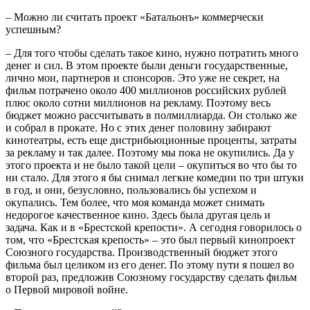
– Можно ли считать проект «Батальонъ» коммерчески
успешным?
– Для того чтобы сделать такое кино, нужно потратить много
денег и сил. В этом проекте были деньги государственные,
лично мои, партнеров и спонсоров. Это уже не секрет, на
фильм потрачено около 400 миллионов российских рублей
плюс около сотни миллионов на рекламу. Поэтому весь
бюджет можно рассчитывать в полмиллиарда. Он столько же
и собрал в прокате. Но с этих денег половину забирают
кинотеатры, есть еще дистрибьюционные проценты, затраты
за рекламу и так далее. Поэтому мы пока не окупились. Да у
этого проекта и не было такой цели – окупиться во что бы то
ни стало. Для этого я бы снимал легкие комедии по три штуки
в год, и они, безусловно, пользовались бы успехом и
окупались. Тем более, что моя команда может снимать
недорогое качественное кино. Здесь была другая цель и
задача. Как и в «Брестской крепости». А сегодня говорилось о
том, что «Брестская крепость» – это был первый кинопроект
Союзного государства. Производственный бюджет этого
фильма был целиком из его денег. По этому пути я пошел во
второй раз, предложив Союзному государству сделать фильм
о Первой мировой войне.