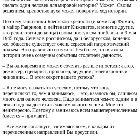
сделать один человек для мировой истории? Может! Своим
решением, крепостью духа может повернуть ход истории.
Поэтому защитники Брестской крепости (и комиссар Фомин,
и майор Гаврилов, и лейтенант Кижеватов, и многие другие,
кто решил идти до конца) своим поступком приблизили 9 мая
1945 года. Сейчас в российском, да и белорусском, конечно
же, обществе существует очень серьезный патриотический
подъем. Это правильно и нужно. Тем более, что вызовы
истории очень созвучны событиям столетней давности.
– Вы одновременно можете сочетать разные ипостаси: актер,
режиссер, сценарист, продюсер, ведущий, телевизионный
чиновник… В этом секрет вашего успеха?
– Я не могу назвать это успехом, потому что когда
перечисляют то, чем я занимаюсь, – это, казалось бы, слишком
много для одного человека. Надо заниматься чем-то одним и в
чем-то одном достигать максимального успеха. Мне это
неинтересно. Поэтому я занимаюсь всем вышеперечисленным
(смеется – прим.авт.).
– Все же не соглашусь, занимаясь всем, в каждом из
перечисленных направлений Вы преуспели.