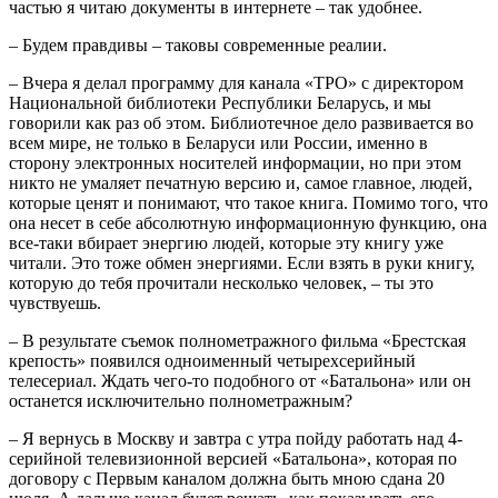
частью я читаю документы в интернете – так удобнее.
– Будем правдивы – таковы современные реалии.
– Вчера я делал программу для канала «ТРО» с директором
Национальной библиотеки Республики Беларусь, и мы
говорили как раз об этом. Библиотечное дело развивается во
всем мире, не только в Беларуси или России, именно в
сторону электронных носителей информации, но при этом
никто не умаляет печатную версию и, самое главное, людей,
которые ценят и понимают, что такое книга. Помимо того, что
она несет в себе абсолютную информационную функцию, она
все-таки вбирает энергию людей, которые эту книгу уже
читали. Это тоже обмен энергиями. Если взять в руки книгу,
которую до тебя прочитали несколько человек, – ты это
чувствуешь.
– В результате съемок полнометражного фильма «Брестская
крепость» появился одноименный четырехсерийный
телесериал. Ждать чего-то подобного от «Батальона» или он
останется исключительно полнометражным?
– Я вернусь в Москву и завтра с утра пойду работать над 4-
серийной телевизионной версией «Батальона», которая по
договору с Первым каналом должна быть мною сдана 20