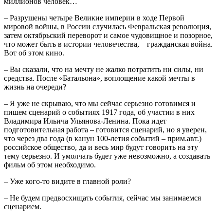
миллионов человек…
– Разрушены четыре Великие империи в ходе Первой
мировой войны, в России случилась Февральская революция,
затем октябрьский переворот и самое чудовищное и позорное,
что может быть в истории человечества, – гражданская война.
Вот об этом кино.
– Вы сказали, что на мечту не жалко потратить ни силы, ни
средства. После «Батальона», воплощение какой мечты в
жизнь на очереди?
– Я уже не скрываю, что мы сейчас серьезно готовимся и
пишем сценарий о событиях 1917 года, об участии в них
Владимира Ильича Ульянова-Ленина. Пока идет
подготовительная работа – готовится сценарий, но я уверен,
что через два года (в канун 100-летия событий – прим.авт.)
российское общество, да и весь мир будут говорить на эту
тему серьезно. И умолчать будет уже невозможно, а создавать
фильм об этом необходимо.
– Уже кого-то видите в главной роли?
– Не будем предвосхищать события, сейчас мы занимаемся
сценарием.