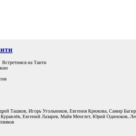
аити
Встретимся на Таити
ткин
пов
рей Ташков, Игорь Угольников, Евгения Крюкова, Самир Багир
Куравлёв, Евгений Лазарев, Майя Менглет, Юрий Одиноков, Ле
евяков