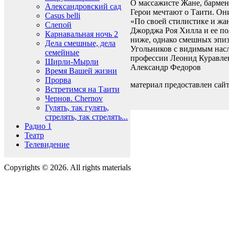
О массажисте Жане, бармен
Александровский сад
Герои мечтают о Таити. Они
Casus belli
«По своей стилистике и жа
Слепой
Джорджа Роя Хилла и ее по
Карнавальная ночь 2
ниже, однако смешных эпиз
Дела смешные, дела
Угольников с видимым насл
семейные
профессии Леонид Куравлев 
Ширли-Мырли
Александр Федоров
Время Вашей жизни
Прорва
материал предоставлен сайт
Встретимся на Таити
Чернов. Chernov
Гулять, так гулять,
стрелять, так стрелять...
Радио 1
Театр
Телевидение
Copyrights © 2026. All rights materials