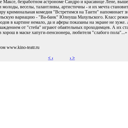
е Максе, безработном астрономе Сандро и красавице Лене, выше
 молоды, веселы, талантливы, артистичны - и их мечта становитс
нру криминальная комедия "Встретимся на Таити" напоминает 
льскую вариацию - "Ва-банк" Юлиуша Махульского. Класс режис
одов в картине немало, да и аферы показаны на экране не хуже
аждением от "стеба" играют обаятельных проходимцев. А их ст
хорош в маске хапуги-пенсионера, любителя "слабого пола"...»
ом www.kino-teatr.ru
< ‹
› >