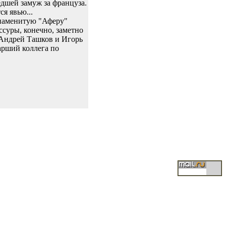
дшей замуж за француза.
я явью...
знаменитую "Аферу"
суры, конечно, заметно
. Андрей Ташков и Игорь
арший коллега по