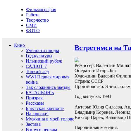
Фильмография
Работа
Творчество
СМИ
ФОТО
Кино
Встретимся на Т
Учености плоды
Год культуры
Ильинский рубеж
Режиссер: Валентин Миша
САЛЮТ-7
Оператор: Игорь Бек
Тонкий лёд
Художник: Валерий Филип
WWI Первая мировая
Страна: СССР
война
Производство: Энио-фильм
Так сложились звёзды
БАТАЛЬОНЪ
Год выпуска: 1991
Призрак
Рассказы
Актеры: Юлия Силаева, Анд
Брестская крепость
Владимир Коренев, Леонид 
На крючке!
Виктор Царев, Владимир Ш
Мужчина в моей голове
Застава
Пародийная комедия.
В круге первом