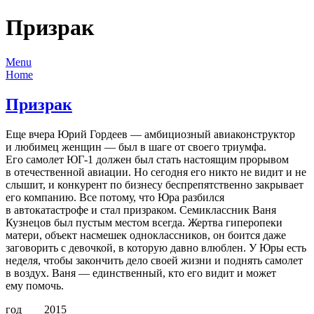
Призрак
Menu
Home
Призрак
Еще вчера Юрий Гордеев — амбициозный авиаконструктор
и любимец женщин — был в шаге от своего триумфа.
Его самолет ЮГ-1 должен был стать настоящим прорывом
в отечественной авиации. Но сегодня его никто не видит и не
слышит, и конкурент по бизнесу беспрепятственно закрывает
его компанию. Все потому, что Юра разбился
в автокатастрофе и стал призраком. Семиклассник Ваня
Кузнецов был пустым местом всегда. Жертва гиперопеки
матери, объект насмешек одноклассников, он боится даже
заговорить с девочкой, в которую давно влюблен. У Юры есть
неделя, чтобы закончить дело своей жизни и поднять самолет
в воздух. Ваня — единственный, кто его видит и может
ему помочь.
год 2015