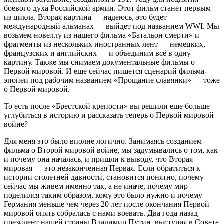
боевого духа Российской армии. Этот фильм станет первым
из цикла. Вторая картина — надеюсь, это будет
международный альманах — выйдет под названием WWI. Мы
возьмем новеллу из нашего фильма «Батальон смерти» и
фрагменты из нескольких иностранных лент — немецких,
французских и английских — и объединим всё в одну
картину. Также мы снимаем документальные фильмы о
Первой мировой. И еще сейчас пишется сценарий фильма-
эпопеи под рабочим названием «Прощание славянки» — тоже
о Первой мировой.
То есть после «Брестской крепости» вы решили еще больше
углубиться в историю и рассказать теперь о Первой мировой
войне?
Для меня это было вполне логично. Занимаясь созданием
фильма о Второй мировой войне, мы задумывались о том, как
и почему она началась, и пришли к выводу, что Вторая
мировая — это незаконченная Первая. Если обратиться к
истории столетней давности, становится понятно, почему
сейчас мы живем именно так, а не иначе, почему мир
поделился таким образом, кому это было нужно и почему
Германия меньше чем через 20 лет после окончания Первой
мировой опять собралась с нами воевать. Два года назад
президент нашей страны Владимир Путин, выступая в Совете