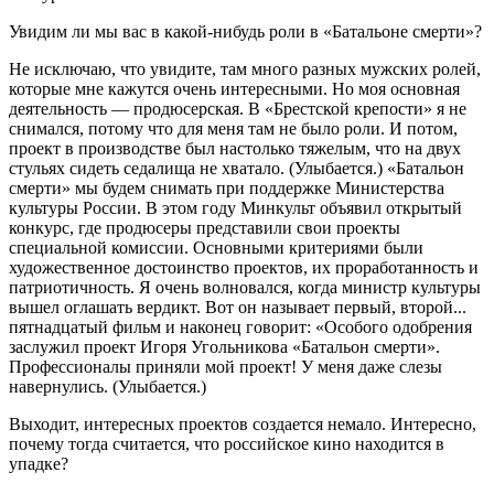
Увидим ли мы вас в какой-нибудь роли в «Батальоне смерти»?
Не исключаю, что увидите, там много разных мужских ролей,
которые мне кажутся очень интересными. Но моя основная
деятельность — продюсерская. В «Брестской крепости» я не
снимался, потому что для меня там не было роли. И потом,
проект в производстве был настолько тяжелым, что на двух
стульях сидеть седалища не хватало. (Улыбается.) «Батальон
смерти» мы будем снимать при поддержке Министерства
культуры России. В этом году Минкульт объявил открытый
конкурс, где продюсеры представили свои проекты
специальной комиссии. Основными критериями были
художественное достоинство проектов, их проработанность и
патриотичность. Я очень волновался, когда министр культуры
вышел оглашать вердикт. Вот он называет первый, второй...
пятнадцатый фильм и наконец говорит: «Особого одобрения
заслужил проект Игоря Угольникова «Батальон смерти».
Профессионалы приняли мой проект! У меня даже слезы
навернулись. (Улыбается.)
Выходит, интересных проектов создается немало. Интересно,
почему тогда считается, что российское кино находится в
упадке?