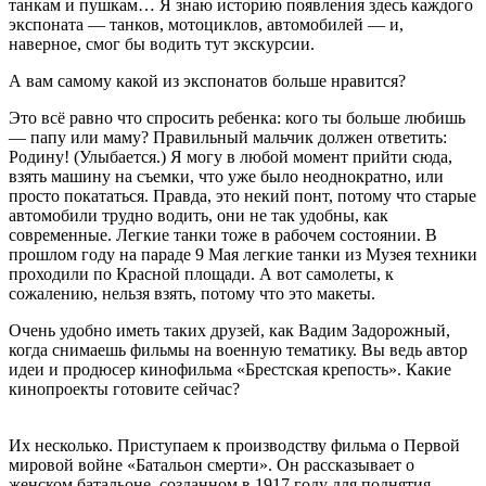
танкам и пушкам… Я знаю историю появления здесь каждого
экспоната — танков, мотоциклов, автомобилей — и,
наверное, смог бы водить тут экскурсии.
А вам самому какой из экспонатов больше нравится?
Это всё равно что спросить ребенка: кого ты больше любишь
— папу или маму? Правильный мальчик должен ответить:
Родину! (Улыбается.) Я могу в любой момент прийти сюда,
взять машину на съемки, что уже было неоднократно, или
просто покататься. Правда, это некий понт, потому что старые
автомобили трудно водить, они не так удобны, как
современные. Легкие танки тоже в рабочем состоянии. В
прошлом году на параде 9 Мая легкие танки из Музея техники
проходили по Красной площади. А вот самолеты, к
сожалению, нельзя взять, потому что это макеты.
Очень удобно иметь таких друзей, как Вадим Задорожный,
когда снимаешь фильмы на военную тематику. Вы ведь автор
идеи и продюсер кинофильма «Брестская крепость». Какие
кинопроекты готовите сейчас?
Их несколько. Приступаем к производству фильма о Первой
мировой войне «Батальон смерти». Он рассказывает о
женском батальоне, созданном в 1917 году для поднятия