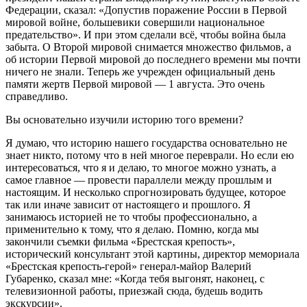
Федерации, сказал: «Допустив поражение России в Первой
мировой войне, большевики совершили национальное
предательство». И при этом сделали всё, чтобы война была
забыта. О Второй мировой снимается множество фильмов, а
об истории Первой мировой до последнего времени мы почти
ничего не знали. Теперь же учрежден официальный день
памяти жертв Первой мировой — 1 августа. Это очень
справедливо.
Вы основательно изучили историю того времени?
Я думаю, что историю нашего государства основательно не
знает никто, потому что в ней многое переврали. Но если ею
интересоваться, что я и делаю, то многое можно узнать, а
самое главное — провести параллели между прошлым и
настоящим. И несколько спрогнозировать будущее, которое
так или иначе зависит от настоящего и прошлого. Я
занимаюсь историей не то чтобы профессионально, а
применительно к тому, что я делаю. Помню, когда мы
закончили съемки фильма «Брестская крепость»,
исторический консультант этой картины, директор мемориала
«Брестская крепость-герой» генерал-майор Валерий
Губаренко, сказал мне: «Когда тебя выгонят, наконец, с
телевизионной работы, приезжай сюда, будешь водить
экскурсии».