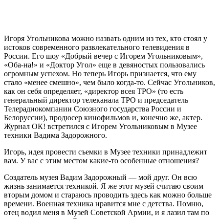
Игоря Угольникова можно назвать одним из тех, кто стоял у
истоков современного развлекательного телевидения в
России. Его шоу «Добрый вечер с Игорем Угольниковым»,
«Оба-на!» и «Доктор Угол» еще в девяностых пользовались
огромным успехом. Но теперь Игорь признается, что ему
стало «менее смешно», чем было когда-то. Сейчас Угольников,
как он себя определяет, «директор всея ТРО» (то есть
генеральный директор телеканала ТРО и председатель
Телерадиокомпании Союзного государства России и
Белоруссии), продюсер кинофильмов и, конечно же, актер.
Журнал ОК! встретился с Игорем Угольниковым в Музее
техники Вадима Задорожного.
Игорь, идея провести съемки в Музее техники принадлежит
вам. У вас с этим местом какие-то особенные отношения?
Создатель музея Вадим Задорожный — мой друг. Он всю
жизнь занимается техникой. Я же этот музей считаю своим
вторым домом и стараюсь проводить здесь как можно больше
времени. Военная техника нравится мне с детства. Помню,
отец водил меня в Музей Советской Армии, и я лазил там по