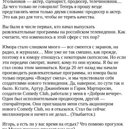
Угольников — актер, сценарист, продюсер, телечиновник…
Да чего только не говорили! Теперь я прошу везде
представлять меня только двумя словами: продюсер и актер.
Это как раз для того, чтобы не терять качества.
Вы были в числе первых, кто начал выпускать
развлекательные программы на российском телевидении. Как
считаете, что изменилось в этой сфере с тех пор?
Юмора стало слишком много — все смеются с экранов, на
радио, в журналах… Мне уже не так смешно, как прежде,
поэтому я к юмору отношусь с некоторым скепсисом. Но если
эти передачи смотрят, значит, кому-то они нужны. Я бы не
стал снова этим заниматься. Когда 20 лет назад мы начали
производить развлекательные программы, из юмора была
только передача «Вокруг смеха», и мы чувствовали себя
создателями нового телевидения. Да, наверное, по сути так и
было. Кстати, Артур Джанибекян и Гарик Мартиросян,
создатели Comedy Club, работали у меня в «Добром вечере».
Один был исполнительным продюсером, другой —
спичрайтером. Они приглашали меня стать акционером
нового Comedy Club, но я отказался. Стал бы сейчас
миллионером и ничего не делал... (Улыбается.)
Игорь, а есть ли у вас время на отдых? Что помимо прогулок