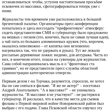
останавливаться: чтобы, уступив настоятельным просьбам
псковичек из массовки, сфотографироваться теперь уже с
ними.
Журналисты тем временем уже расположились в большой
брезентовой палатке. Организаторы пресс-конференции
попытались и здесь воссоздать "прифронтовую" атмосферу:
сидеть представителям СМИ и губернатору было предложено
на мешках с песком (это, конечно, была не самая лучшая идея),
а чай пить из больших алюминиевых кружек (что, впрочем,
оказалось невозможно – от кипятка они мгновенно
нагревались так, что не удержать в руках). Тут же лежали
россыпью деревянные ложки: видимо, для антуража. Часть из
них, в конечном итоге, пошла на сувениры для журналистов.
Сама собой напрашивалась мысль и о "фронтовых ста
граммах", но ее представители пресс-службы областной
администрации категорически отвергли.
Первым делом г-на Турчака, разумеется, спросили, не хотел
бы он сам сняться в фильме. "Я же не актер!" – посетовал
Андрей Анатольевич. "А в массовке?" – не унимались
журналисты. "В массовке я не участвую!" - не растерялся
губернатор. И рассказал, что в качестве места для съемок
фильма о Первой мировой войне Новоржевский район был
выбран с его подачи. Глава Псковской области озвучил эту