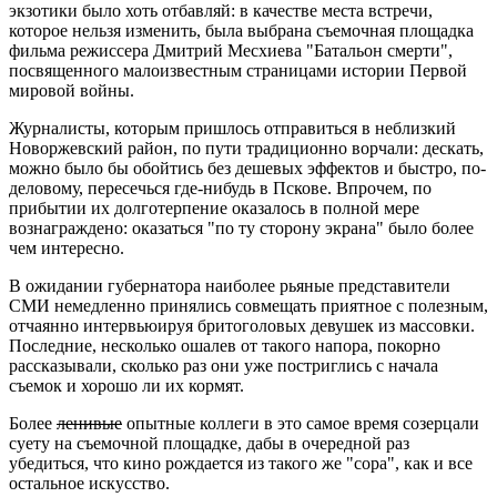
экзотики было хоть отбавляй: в качестве места встречи,
которое нельзя изменить, была выбрана съемочная площадка
фильма режиссера Дмитрий Месхиева "Батальон смерти",
посвященного малоизвестным страницами истории Первой
мировой войны.
Журналисты, которым пришлось отправиться в неблизкий
Новоржевский район, по пути традиционно ворчали: дескать,
можно было бы обойтись без дешевых эффектов и быстро, по-
деловому, пересечься где-нибудь в Пскове. Впрочем, по
прибытии их долготерпение оказалось в полной мере
вознаграждено: оказаться "по ту сторону экрана" было более
чем интересно.
В ожидании губернатора наиболее рьяные представители
СМИ немедленно принялись совмещать приятное с полезным,
отчаянно интервьюируя бритоголовых девушек из массовки.
Последние, несколько ошалев от такого напора, покорно
рассказывали, сколько раз они уже постриглись с начала
съемок и хорошо ли их кормят.
Более
ленивые
опытные коллеги в это самое время созерцали
суету на съемочной площадке, дабы в очередной раз
убедиться, что кино рождается из такого же "сора", как и все
остальное искусство.