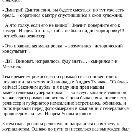
- Дмитрий Дмитриевич, вы будете смеяться, но тут уже есть
орел!.. – обратился к мэтру спустившийся в окоп художник.
- А что толку, если его не видно?! Значит, поверните его к
камере! И сделайте так, чтобы не было видно маркировку!!! –
потребовал режиссер.
- Это правильная маркировка! – возмутился "исторический
консультант".
- Да?.. Виноват, исправлюсь, буду знать… - смирился г-н
Месхиев.
Тем временем режиссера по громкой связи оповестили о
появлении на съемочной площадке Андрея Турчака. "Сейчас-
сейчас! Закончим дубль, и я паду ниц пред нашим
замечательным губернатором!" – во всеуслышание заявил он,
также через громкоговоритель. Сцена была снята, после чего
режиссер и губернатор немедленно встретились, обнялись, и
попозировали перед фотокамерами в компании с генеральным
продюсером фильма Игорем Угольниковым.
Затем глава региона решительно направился на встречу к
журналистам. Однако по пути он несколько раз вынужден был