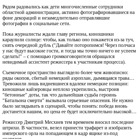
Рядом радовались как дети многочисленные сотрудники
областной администрации, активно фотографировавшиеся на
фоне декораций и незамедлительно отправлявшие
фотографии в социальные сети.
Пока журналисты ждали главу региона, киношники
караулили солнце: чтобы, как только оно покажется из-за туч,
снять очередной дубль ("Давайте поторопимся! Через полчаса
у нас будут высокие гости, и тогда мы точно ничего не успеем
сделать!" – с помощью громкоговорителя обращался
невидимый ассистент режиссера к участникам процесса).
Съемочное пространство выглядело более чем живописно:
ряды окопов, сбитый немецкий аэроплан, дымящаяся трава…
Тревожили лишь видневшиеся вдалеке немецкие позиции:
киношные кайзеровцы неплохо укрепились, выстроив
"бетонные" доты, так что дальнейшая судьба героинь
"Батальона смерти" вызывала серьезные опасения. Не нужно
было заглядывать в сценарий, чтобы понять: победа вновь
достанется нашим, но цена ее будет исключительно высокой…
Режиссер Дмитрий Месхиев тем временем вносил последние
штрихи. В частности, велел принести трафарет и изобразить
имперского орла на попадающем в кадр ящике из-под
снарядов.