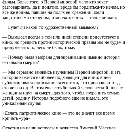
фильм. Более того, о Первой мировой мало кто хочет
разговаривать, да и понятно, вроде бы гордиться-то нечем, но
все же воины, павшие на полях ее сражений, были
защитниками отечества, и молчать о них — неправильно.
— Будет ли какой-то художественный вымысел?
— Вымысел всегда в той или иной степени присутствует в
кино, но грешить против исторической правды мы не будем и
придумывать то, чего не было, тоже.
— Почему была выбрана для экранизации именно история
батальона смерти?
— Мы серьезно занялись изучением Первой мировой, и эта
история кажется наиболее подходящей для кино: в ней
сублимировано понимание всего того, что произошло тогда,
сто лет назад. В этом еще есть большой человеческий посыл:
женщины идут на смерть для того, чтобы сохранить семью,
детей, родину. История подобного еще не видела, это
уникальный случай.
«Делать патриотическое кино — это не значит все время
кричать «ура»
Ответил на наши вопросы и режиссер Дмитрий Месхиев.