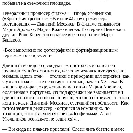
побывал на съемочной площадке.
Генеральный продюсер фильма — Игорь Угольников
(«Брестская крепость», «В июне 41-го»), режиссер-
постановщик — Дмитрий Месхиев. В фильме снимаются
Мария Аронова, Мария Кожевникова, Екатерина Вилкова и
другие. Роль Керенского скорее всего исполнит Марат
Башаров.
«Все выполнено по фотографиям и фортификационным
чертежам того времени»
Длинный коридор со сводчатыми потолками наполнен
шуршанием юбок статисток, всего их человек пятьдесят, не
меньше. Вдоль стен — столики с приборами для стрижки, как
я узнал позже — все вещи аутентичные, начала ХХ века. В
конце коридора в окружении камер стоит Мария Аронова,
облаченная в портупею. Из-под фуражки не выбивается ни
единого волоса, и вообще понятно, что она острижена наголо,
кстати, как и Дмитрий Месхиев, суетящийся поблизости. Как
потом заметил режиссер, «остригся за компанию, по
традиции, которая тянется еще с «Ленфильма». А вот
Угольников все как-то не решится!»…
— Вы сюда не плакать приехали! Слезы лить бегите к маме