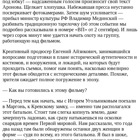
под юбку! — надсаженным голосом произносит свой текст
Аронова. Щелкает хлопушка. Набежавшая пресса неустанно
посверкивает фотокамерами. Затем шум усиливается —
прибыл министр культуры РФ Владимир Мединский —
разбивать традиционную тарелочку (об этом событии мы
подробно рассказывали в номере «ВП» от 2 сентября). И лишь
через сорок минут мне удается начать охоту на группу,
работающую над фильмом.
Креативный продюсер Евгений Айзикович, занимавшийся
вопросами подготовки в плане исторической аутентичности и
костюмов, и вооружения, и локаций, на которых будут
проходить съемки, помог нам понять, насколько ювелирно
этот фильм обходится с историческими деталями. Похоже,
зрителя ожидает полное погружение в эпоху.
— Как вы готовились к этому фильму?
— Перед тем как начать, мы с Игорем Угольниковым поехали
в Маргонь, к Кревскому замку, — именно там располагался
этот батальон. Стоит там слегка копнуть землю, даже
зачерпнуть ладонью, как сразу натыкаешься на осколки
снарядов времен Первой мировой. Нам рассказали, что года
два назад там были обнаружены останки двух женщин в
форме — судя по всему, из этого батальона. Я был в шоке,