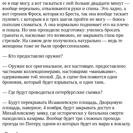
ее я еще могу, а вот таскаться с ней больше двадцати минут —
вообще нереально, отваливаются руки и спина. Это ладно, а
вот героиня Фрося, которая из Бреста, так она вообще таскает
пулемет, с которым я и трех шагов пройти не могу — боюсь
пополам сломаться. А она нормально поднимает его на плечо
и пошла. Но они проходили подготовку: учились бросать
гранаты и, насколько это возможно, не закрывать глаза при
стрельбе. На самом деле получилось натурально — ведь те
женщины тоже не были профессионалами.
— Кто предоставлял оружие?
— Оружие все оригинальное, все настоящее, предоставлено
частными коллекционерами, настоящими «маньяками»,
одержимыми той эпохой. Да, в сцене боя появится один
броневик, который будет взрываться, и один танк.
— Где будут проводиться петербургские съемки?
— Будут перекрывать Исаакиевскую площадь, Дворцовую
площадь, наверное, 4 ноября, будут закрывать доступ к
Михайловскому замку, где исторически у батальона смерти
находились казармы. Вообще будет три сложных прохода-
проезда по Питеру, одним из которых будет их марш к вокзалу.