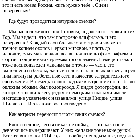
это и есть новая Россия, жить нужно тебе». Сцена
невероятная!
— Где будут проводиться натурные съемки?
— Мы расположились под Псковом, недалеко от Пушкинских
Гор. Мы видели, что там построено для фильма, и это
невероятно! Каждый окоп больше ста метров и является
точной копией окопов Первой мировой, вплоть до
используемых материалов: все выполнено по фотографиям и
фортификационным чертежам того времени. Немецкий окоп
тоже воспроизведен максимально точно — часть его
выполнена из бетона, часть из плетеных ивовых ветвей, перед
ним натянуты рыболовные сети в качестве заградительного
сооружения. В немецких окопах даже внутренние стены были
оклеены обоями, был водопровод. Я видел фотографии, на
которых тропки в лесу рядом с немецкими окопами имели
настоящие указатели с названиями: улица Ницше, улица
Шиллера… И это тоже воспроизведено.
— Как актрисы переносят тяготы таких съемок?
— Единственное, чего я никак не пойму, — это как наши
девочки все выдерживают. У них же такие тоненькие ручки!
Все эти винтовки 1914 года — вообще неподъемные, поднять