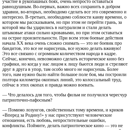
участие в рукопашных боях, очень непросто оставаться
равнодушным. Во-первых, важно всех сохранить в добром
здравии, во-вторых, необходимо сделать все это современно и
интересно. В-третьих, необходимо соблюсти канву времени, о
котором мы рассказываем, но при этом не перейти грань, за
которой мы бы ударились в натурализм и стали делать
штыковые атаки сильно кровавыми, но при этом оставаться
на острие пронзительности. При всем этом боевые действия
начала ХХ века очень сложно снимать — это не боевик про
бандитов, это все не нарисуешь, все нужно делать вживую!
Это все связано с огромным количеством народа в кадре.
Сейчас, конечно, невозможно сделать историческое кино без
графики, но когда у нас лицом к лицу бьются люди и стреляют
друг в друга в упор, там особо много не нарисуешь. Более
того, нам нужно было найти большое поле боя, мы построили
полтора километра окопных линий, это колоссальный труд,
сейчас в этих окопах и правда можно воевать.
— Что делалось для того, чтобы фильм не получился чересчур
патриотично-пафосным?
— Помимо лозунгов, свойственных тому времени, и криков
«Вперед за Родину!» у нас присутствуют человеческие
отношения, есть любовь, непростительные ошибки,
конфликты. Поймите, делать патриотическое кино — это не