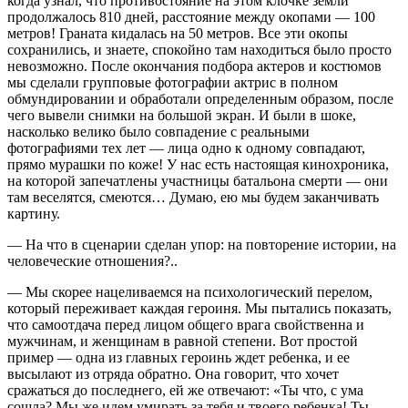
когда узнал, что противостояние на этом клочке земли
продолжалось 810 дней, расстояние между окопами — 100
метров! Граната кидалась на 50 метров. Все эти окопы
сохранились, и знаете, спокойно там находиться было просто
невозможно. После окончания подбора актеров и костюмов
мы сделали групповые фотографии актрис в полном
обмундировании и обработали определенным образом, после
чего вывели снимки на большой экран. И были в шоке,
насколько велико было совпадение с реальными
фотографиями тех лет — лица одно к одному совпадают,
прямо мурашки по коже! У нас есть настоящая кинохроника,
на которой запечатлены участницы батальона смерти — они
там веселятся, смеются… Думаю, ею мы будем заканчивать
картину.
— На что в сценарии сделан упор: на повторение истории, на
человеческие отношения?..
— Мы скорее нацеливаемся на психологический перелом,
который переживает каждая героиня. Мы пытались показать,
что самоотдача перед лицом общего врага свойственна и
мужчинам, и женщинам в равной степени. Вот простой
пример — одна из главных героинь ждет ребенка, и ее
высылают из отряда обратно. Она говорит, что хочет
сражаться до последнего, ей же отвечают: «Ты что, с ума
сошла? Мы же идем умирать за тебя и твоего ребенка! Ты —