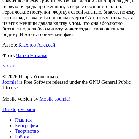
значит все время кричать «ура», мы делаем кино про людей, в
первую очередь про женщин, которые осознанно шли на
героические поступки, жертвуя своей жизнью. Знаете, почему
этот отряд назвали батальоном смерти? А потому что каждая
из этих женщин давала клятву в том, что она абсолютно
беззаветно, в любую минуту может отдать свою жизнь за
родину. И это исторический факт.
Автор:
Блахнов Алексей
Фото:
Чайка Наталья
< ‹
› >
© 2026 Игорь Угольников
Joomla!
is Free Software released under the GNU General Public
License.
Mobile version by
Mobile Joomla!
Desktop Version
Главная
Биография
Творчество
Работа