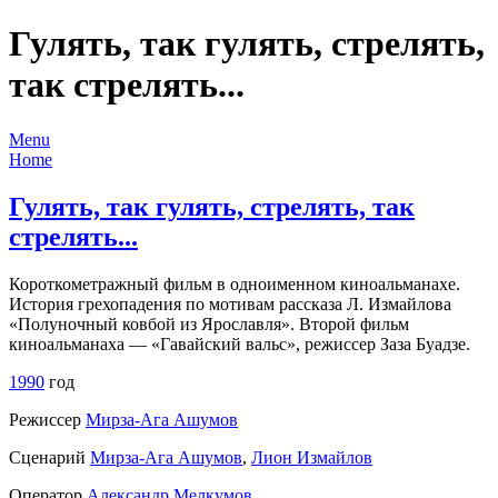
Гулять, так гулять, стрелять,
так стрелять...
Menu
Home
Гулять, так гулять, стрелять, так
стрелять...
Короткометражный фильм в одноименном киноальманахе.
История грехопадения по мотивам рассказа Л. Измайлова
«Полуночный ковбой из Ярославля». Второй фильм
киноальманаха — «Гавайский вальс», режиссер Заза Буадзе.
1990
год
Режиссер
Мирза-Ага Ашумов
Сценарий
Мирза-Ага Ашумов
,
Лион Измайлов
Оператор
Александр Мелкумов