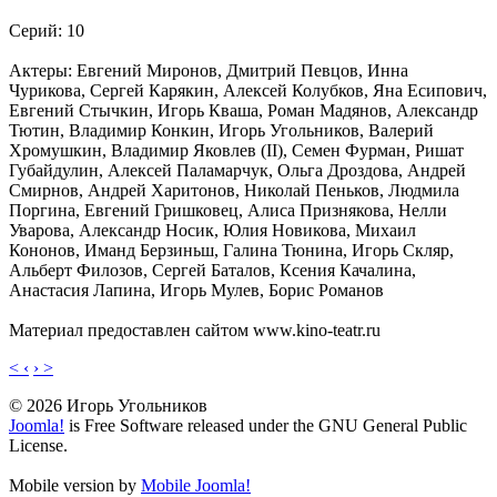
Cерий: 10
Актеры: Евгений Миронов, Дмитрий Певцов, Инна
Чурикова, Сергей Карякин, Алексей Колубков, Яна Есипович,
Евгений Стычкин, Игорь Кваша, Роман Мадянов, Александр
Тютин, Владимир Конкин, Игорь Угольников, Валерий
Хромушкин, Владимир Яковлев (II), Семен Фурман, Ришат
Губайдулин, Алексей Паламарчук, Ольга Дроздова, Андрей
Смирнов, Андрей Харитонов, Николай Пеньков, Людмила
Поргина, Евгений Гришковец, Алиса Признякова, Нелли
Уварова, Александр Носик, Юлия Новикова, Михаил
Кононов, Иманд Берзиньш, Галина Тюнина, Игорь Скляр,
Альберт Филозов, Сергей Баталов, Ксения Качалина,
Анастасия Лапина, Игорь Мулев, Борис Романов
Материал предоставлен сайтом www.kino-teatr.ru
< ‹
› >
© 2026 Игорь Угольников
Joomla!
is Free Software released under the GNU General Public
License.
Mobile version by
Mobile Joomla!