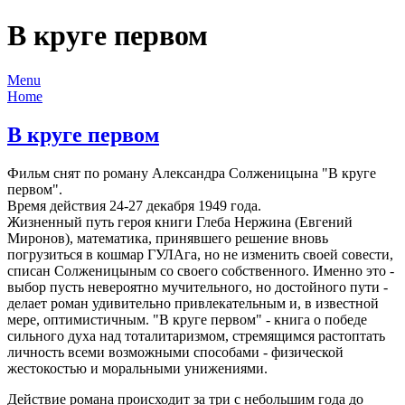
В круге первом
Menu
Home
В круге первом
Фильм снят по роману Александра Солженицына "В круге
первом".
Время действия 24-27 декабря 1949 года.
Жизненный путь героя книги Глеба Нержина (Евгений
Миронов), математика, принявшего решение вновь
погрузиться в кошмар ГУЛАга, но не изменить своей совести,
списан Солженицыным со своего собственного. Именно это -
выбор пусть невероятно мучительного, но достойного пути -
делает роман удивительно привлекательным и, в известной
мере, оптимистичным. "В круге первом" - книга о победе
сильного духа над тоталитаризмом, стремящимся растоптать
личность всеми возможными способами - физической
жестокостью и моральными унижениями.
Действие романа происходит за три с небольшим года до