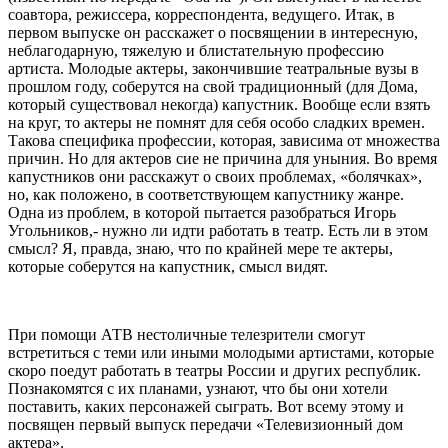
соавтора, режиссера, корреспондента, ведущего. Итак, в
первом выпуске он расскажет о посвящении в интересную,
неблагодарную, тяжелую и блистательную профессию
артиста. Молодые актеры, закончившие театральные вузы в
прошлом году, соберутся на свой традиционный (для Дома,
который существовал некогда) капустник. Вообще если взять
на круг, то актеры не помнят для себя особо сладких времен.
Такова специфика профессии, которая, зависима oт множества
причин. Но для актеров сие не причина для уныния. Во время
капустников они расскажут о своих проблемах, «болячках»,
но, как положено, в соответствующем капустнику жанре.
Одна из проблем, в которой пытается разобраться Игорь
Угольников,- нужно ли идти работать в театр. Есть ли в этом
смысл? Я, правда, знаю, что по крайней мере те актеры,
которые соберутся на капустник, смысл видят.
При помощи АТВ нестоличные телезрители смогут
встретиться с теми или иными молодыми артистами, которые
скоро поедут работать в театры России и других республик.
Познакомятся с их планами, узнают, что бы они хотели
поставить, каких персонажей сыграть. Вот всему этому и
посвящен первый выпуск передачи «Телевизионный дом
актера».