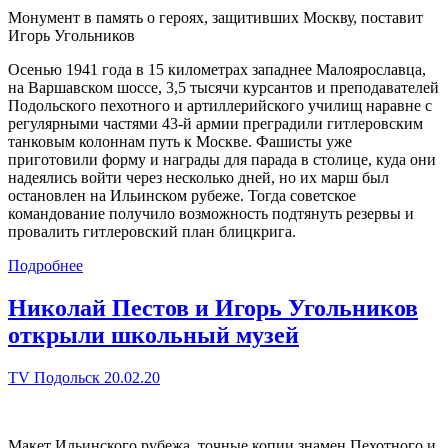
Монумент в память о героях, защитивших Москву, поставит
Игорь Угольников
Осенью 1941 года в 15 километрах западнее Малоярославца,
на Варшавском шоссе, 3,5 тысячи курсантов и преподавателей
Подольского пехотного и артиллерийского училищ наравне с
регулярными частями 43-й армии преградили гитлеровским
танковым колоннам путь к Москве. Фашисты уже
приготовили форму и награды для парада в столице, куда они
надеялись войти через несколько дней, но их марш был
остановлен на Ильинском рубеже. Тогда советское
командование получило возможность подтянуть резервы и
провалить гитлеровский план блицкрига.
Подробнее
Николай Пестов и Игорь Угольников
открыли школьный музей
TV Подольск 20.02.20
Макет Ильинского рубежа, точные копии знамен Пехотного и