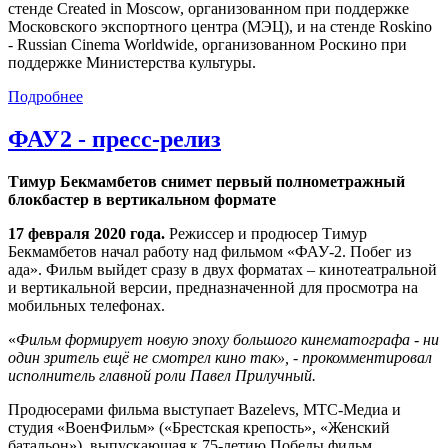
стенде Created in Moscow, организованном при поддержке
Московского экспортного центра (МЭЦ), и на стенде Roskino
- Russian Cinema Worldwide, организованном Роскино при
поддержке Министерства культуры.
Подробнее
ФАУ2 - пресс-релиз
Тимур Бекмамбетов снимет первый полнометражный
блокбастер в вертикальном формате
17 февраля 2020 года.
Режиссер и продюсер Тимур
Бекмамбетов начал работу над фильмом «ФАУ-2. Побег из
ада». Фильм выйдет сразу в двух форматах – кинотеатральной
и вертикальной версии, предназначенной для просмотра на
мобильных телефонах.
«
Фильм формирует новую эпоху большого кинематографа - ни
один зритель ещё не смотрел кино так», - прокомментировал
исполнитель главной роли Павел Прилучный.
Продюсерами фильма выступает Bazelevs, МТС-Медиа и
студия «ВоенФильм» («Брестская крепость», «Женский
батальон»), выпускающая к 75-летию Победы фильм