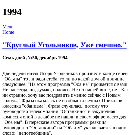
1994
Menu
Home
"Круглый Угольников, Уже смешно."
Семь дней ,№50, декабрь 1994
Две недели назад Игорь Угольников произнес в конце своей
"Оба-ны" то ли ради стеба, то ли по какой другой причине
следующее: "На этом программа "Оба-на" прощается с вами.
Не навсегда, но, думаю, надолго. Не по нашей вине, нет. Как
ни странно, хочу вас поздравить именно сейчас с Новым
годом..." Фраза оказалась не из области вечных Приколов
классика "обанизма". Фраза случилась, потому что
руководство телекомпании "Останкино" и закупочная
комиссия оной в декабре не нашли в своем эфире место для
"Оба-ны". В пересказе автора программы реакция
руководство "Останкина" на "Оба-ну" укладывается в одно
слово: "непотребщина".