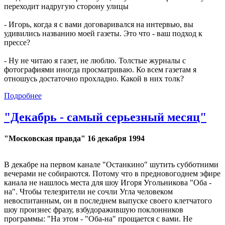
переходит надругую сторону улицы
- Игорь, когда я с вами договаривался на интервью, вы
удивились названию моей газеты. Это что - ваш подход к
прессе?
- Ну не читаю я газет, не люблю. Толстые журналы с
фотографиями иногда просматриваю. Ко всем газетам я
отношусь достаточно прохладно. Какой в них толк?
Подробнее
"Декабрь - самый серьезный месяц"
"Московская правда" 16 декабря 1994
В декабре на первом канале "Останкино" шутить субботними
вечерами не собираются. Потому что в предновогоднем эфире
канала не нашлось места для шоу Игоря Угольникова "Оба -
на". Чтобы телезрители не сочли Угла человеком
невоспитанным, он в последнем выпуске своего клетчатого
шоу произнес фразу, взбудоражившую поклонников
программы: "На этом - "Оба-на" прощается с вами. Не