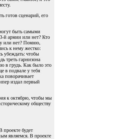
есту.
ть готов сценарий, его
 могут быть самыми
3-й армии или нет? Кто
ру или нет? Помню,
ись к нему жестко:
ь убеждать: чтобы
едь треть гарнизона
лю в грудь. Как было это
ще в подвале у тебя
ка поворачивает
ипер издал первый
рия к октябрю, чтобы мы
историческому обществу
В проекте будет
ным являемся. В проекте