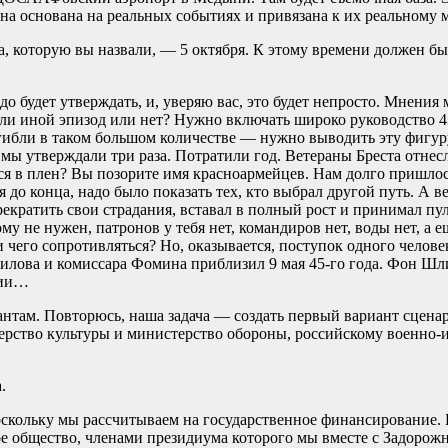
на основана на реальных событиях и привязана к их реальному м
а, которую вы назвали, — 5 октября. К этому времени должен бы
о будет утверждать, и, уверяю вас, это будет непросто. Мнения
ли иной эпизод или нет? Нужно включать широко руководство 4
гибли в таком большом количестве — нужно выводить эту фигу
мы утверждали три раза. Потратили год. Ветераны Бреста отнесл
ся в плен? Вы позорите имя красноармейцев. Нам долго пришлос
ся до конца, надо было показать тех, кто выбрал другой путь. А в
прекратить свои страдания, вставал в полный рост и принимал пу
у не нужен, патронов у тебя нет, командиров нет, воды нет, а е
чего сопротивляться? Но, оказывается, поступок одного челове
илова и комиссара Фомина приблизил 9 мая 45-го года. Фон Шл
нии…
антам. Повторюсь, наша задача — создать первый вариант сцена
терство культуры и министерство обороны, российскому военно-
.
оскольку мы рассчитываем на государственное финансирование. 
ое общество, членами президиума которого мы вместе с Задорож