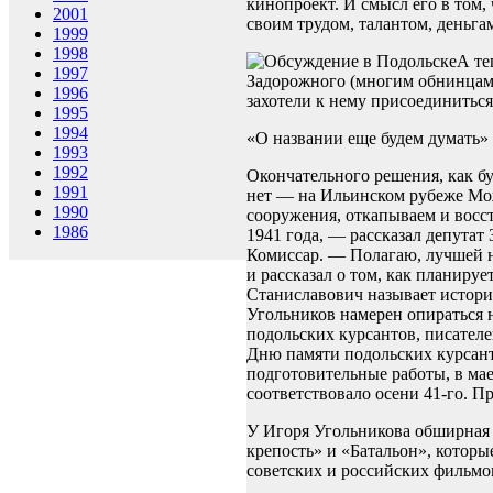
кинопроект. И смысл его в том
2001
своим трудом, талантом, деньга
1999
1998
А те
1997
Задорожного (многим обнинцам 
1996
захотели к нему присоединитьс
1995
1994
«О названии еще будем думать»
1993
1992
Окончательного решения, как бу
1991
нет — на Ильинском рубеже М
1990
сооружения, откапываем и восст
1986
1941 года, — рассказал депутат
Комиссар. — Полагаю, лучшей н
и рассказал о том, как планиру
Станиславович называет истори
Угольников намерен опираться н
подольских курсантов, писателе
Дню памяти подольских курсант
подготовительные работы, в ма
соответствовало осени 41-го. П
У Игоря Угольникова обширная 
крепость» и «Батальон», которы
советских и российских фильмов