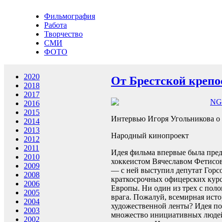
Фильмография
Работа
Творчество
СМИ
ФОТО
2020
От Брестской крепо
2018
2017
NGR
2016
2015
Интервью Игоря Угольникова о 
2014
2013
Народный кинопроект
2012
2011
Идея фильма впервые была пре
2010
хоккеистом Вячеславом Фетисов
2009
— с ней выступил депутат Горс
2008
краткосрочных офицерских курс
2006
Европы. Ни один из трех с поло
2005
врага. Пожалуй, всемирная исто
2004
художественной ленты? Идея по
2003
множество инициативных людей 
2002