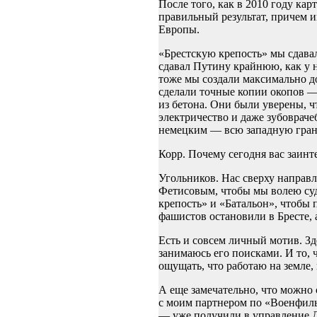
После того, как в 2010 году ка
правильный результат, причем и
Европы.
«Брестскую крепость» мы сдава
сдавал Путину крайнюю, как у 
тоже мы создали максимально д
сделали точные копии окопов —
из бетона. Они были уверены, ч
электричество и даже зубовраче
немецким — всю западную гран
Корр. Почему сегодня вас заинт
Угольников. Нас сверху направл
Фетисовым, чтобы мы волею суде
крепость» и «Батальон», чтобы 
фашистов остановили в Бресте, 
Есть и совсем личный мотив. Зд
занимаюсь его поисками. И то, 
ощущать, что работаю на земле, 
А еще замечательно, что можно 
с моим партнером по «Военфил
— уже получили в управление Д