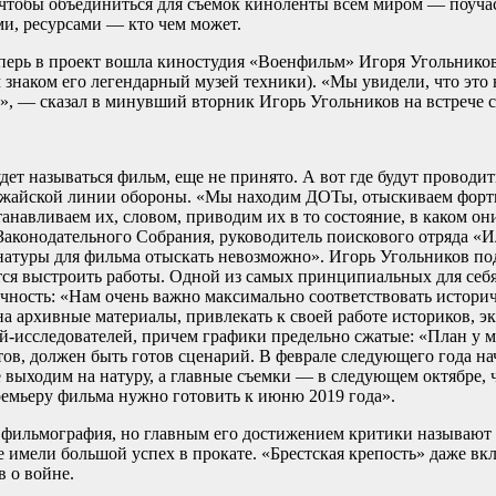
, чтобы объединиться для съемок киноленты всем миром — поуча
ми, ресурсами — кто чем может.
перь в проект вошла киностудия «Военфильм» Игоря Угольников
знаком его легендарный музей техники). «Мы увидели, что это 
я», — сказал в минувший вторник Игорь Угольников на встрече 
дет называться фильм, еще не принято. А вот где будут проводи
ожайской линии обороны. «Мы находим ДОТы, отыскиваем фор
анавливаем их, словом, приводим их в то состояние, в каком о
 Законодательного Собрания, руководитель поискового отряда «
атуры для фильма отыскать невозможно». Игорь Угольников по
ется выстроить работы. Одной из самых принципиальных для себ
чность: «Нам очень важно максимально соответствовать историч
а архивные материалы, привлекать к своей работе историков, э
й-исследователей, причем графики предельно сжатые: «План у ме
ов, должен быть готов сценарий. В феврале следующего года н
е выходим на натуру, а главные съемки — в следующем октябре,
ремьеру фильма нужно готовить к июню 2019 года».
фильмография, но главным его достижением критики называют 
е имели большой успех в прокате. «Брестская крепость» даже вк
 о войне.