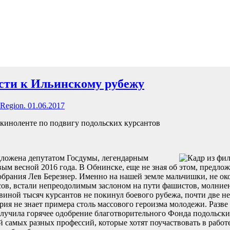
сти к Ильинскому рубежу
egion. 01.06.2017
киноленте по подвигу подольских курсантов
дложена депутатом Госдумы, легендарным
ым весной 2016 года. В Обнинске, еще не зная об этом, предл
обрания Лев Березнер. Именно на нашей земле мальчишки, не о
ов, встали непреодолимым заслоном на пути фашистов, молние
виной тысяч курсантов не покинул боевого рубежа, почти две н
рия не знает примера столь массового героизма молодежи. Разве
лучила горячее одобрение благотворительного Фонда подольски
самых разных профессий, которые хотят поучаствовать в работ