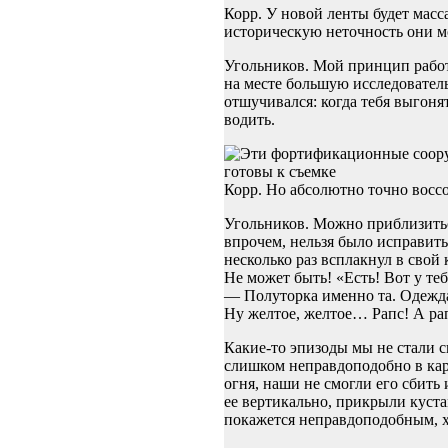
Корр. У новой ленты будет мас
историческую неточность они м
Угольников. Мой принцип работ
на месте большую исследователь
отшучивался: когда тебя выгоня
водить.
Корр. Но абсолютно точно восс
Угольников. Можно приблизиться
впрочем, нельзя было исправить
несколько раз всплакнул в свой 
Не может быть! «Есть! Вот у те
— Полуторка именно та. Одежда 
Ну желтое, желтое… Рапс! А рап
Какие-то эпизоды мы не стали с
слишком неправдоподобно в кар
огня, наши не смогли его сбить
ее вертикально, прикрыли кустам
покажется неправдоподобным, х