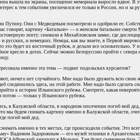
ртина вышла на экраны, посещение мемориала выросло вдвое. В 
нтерес к тем событиям увеличился не только в России, но и за р
ли Путину. Они с Медведевым посмотрели и одобрили ее. Собств
нас говорят, картину «Батальон» — о женском батальоне смерти
остоверную ленту: снимали в Михайловском замке, где дислоцир
 и русских, и немецких. Немцы, как вы знаете, в Первой миров
то это будет их восточный рубеж, и делали все основательно. У 
бное кресло в дотах. Сейчас можно Белоруссию пройти с севера 
ицу.
ересовала именно эта тема — подвиг подольских курсантов?
яют, ничего нет случайного. Мне надо было дружить всю свою ж
б соединились здесь, на этой работе. Мне надо было сделать с
прийти к истории Ильинского рубежа. Смотрите, какая невероятн
а потом — только у Ильинского рубежа.
есь, в Калужской области, в народном ополчении погиб мой дед, 
что мы будем снимать картину именно в Калужской области, очен
где погиб мой дед.
снимать именно в тех местах, где происходили события. Это все
ьму» Вадимом Задорожным — его музей техники в Архангельско
ОСААФовский аэропорт в Медыни. Там будет съемочная база. Эт