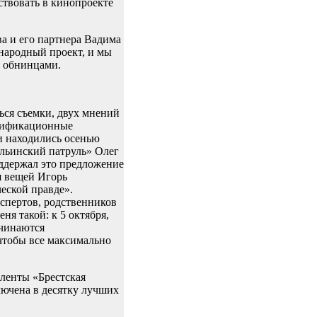
ствовать в кинопроекте
а и его партнера Вадима
народный проект, и мы
с обнинцами.
ться съемки, двух мнений
тификационные
ни находились осенью
Ильинский патруль» Олег
ддержал это предложение
я вещей Игорь
еской правде».
кспертов, родственников
ня такой: к 5 октября,
ачинаются
 чтобы все максимально
ленты «Брестская
лючена в десятку лучших