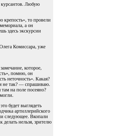
х курсантов. Любую
 крепость», то провели
мемориала, а он
ешь здесь экскурсии
замечание, которое,
сть», помню, он
есть неточность». Какая?
ам не так? — спрашиваю.
 там на поле посеяно?
 могли.
это будет выглядеть
одчика артиллерийского
али следующее. Вкопали
к делать нельзя, зрителю