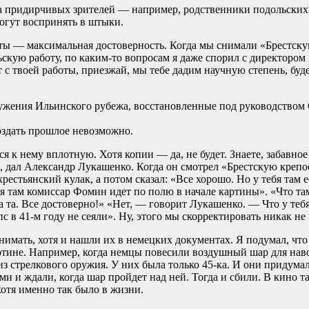
са придирчивых зрителей — например, родственники подольски
огут воспринять в штыки.
ы — максимальная достоверность. Когда мы снимали «Брестскую
скую работу, по каким-то вопросам я даже спорил с директором 
т с твоей работы, приезжай, мы тебе дадим научную степень, буд
оздать прошлое невозможно.
 к нему вплотную. Хотя копии — да, не будет. Знаете, забавное 
, дал Александр Лукашенко. Когда он смотрел «Брестскую крепо
крестьянский кулак, а потом сказал: «Все хорошо. Но у тебя там 
бя там комиссар Фомин идет по полю в начале картины». «Что т
та. Все достоверно!» «Нет, — говорит Лукашенко. — Что у тебя
с в 41-м году не сеяли». Ну, этого мы скорректировать никак не
нимать, хотя и нашли их в немецких документах. Я подумал, что 
тине. Например, когда немцы повесили воздушный шар для нав
 из стрелкового оружия. У них была только 45-ка. И они придум
и и ждали, когда шар пройдет над ней. Тогда и сбили. В кино та
отя именно так было в жизни.