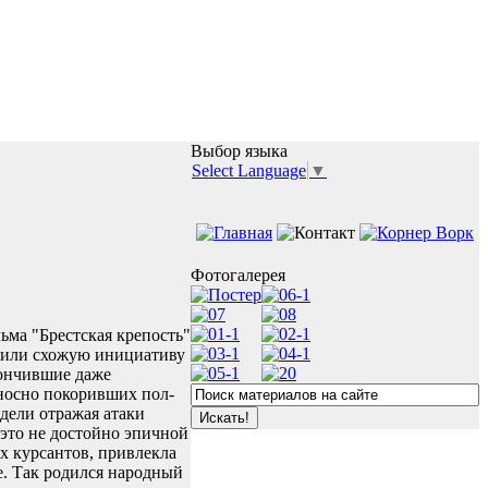
Выбор языка
Select Language
▼
Фотогалерея
ожили схожую инициативу
кончившие даже
носно покоривших пол-
едели отражая атаки
 это не достойно эпичной
х курсантов, привлекла
е. Так родился народный