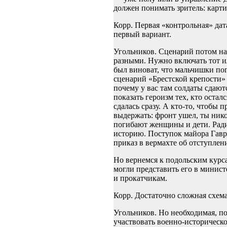
должен понимать зритель: карти
Корр. Первая «контрольная» дат
первый вариант.
Угольников. Сценарий потом над
разными. Нужно включать тот и
был виноват, что мальчишки по
сценарий «Брестской крепости» 
почему у вас там солдаты сдают
показать героизм тех, кто остал
сдалась сразу. А кто-то, чтобы 
выдержать: фронт ушел, ты ником
погибают женщины и дети. Ради 
историю. Поступок майора Гавр
приказ в вермахте об отступле
Но вернемся к подольским курс
могли представить его в минис
и прокатчикам.
Корр. Достаточно сложная схема
Угольников. Но необходимая, п
участвовать военно-историческ